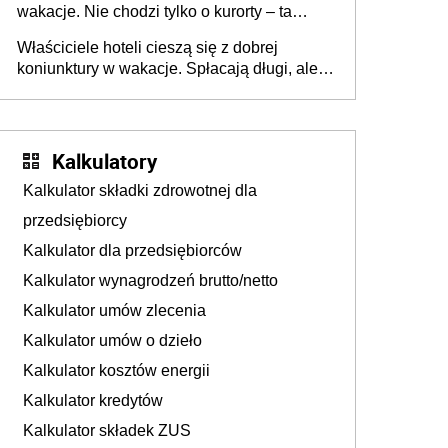
wakacje. Nie chodzi tylko o kurorty – ta
walka o portfele klientów dzieje się także
Właściciele hoteli cieszą się z dobrej
tam, gdzie wielu spędzi urlop po cichu
koniunktury w wakacje. Spłacają długi, ale
już martwią się, co będzie jesienią
Kalkulatory
Kalkulator składki zdrowotnej dla
przedsiębiorcy
Kalkulator dla przedsiębiorców
Kalkulator wynagrodzeń brutto/netto
Kalkulator umów zlecenia
Kalkulator umów o dzieło
Kalkulator kosztów energii
Kalkulator kredytów
Kalkulator składek ZUS