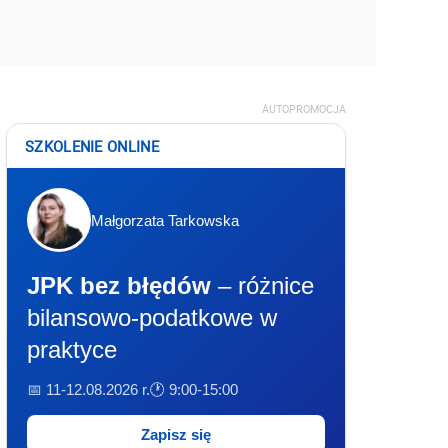
AUTOPROMOCJA
SZKOLENIE ONLINE
Małgorzata Tarkowska
JPK bez błędów
– różnice
bilansowo-podatkowe w
praktyce
📅 11-12.08.2026 r.
🕐 9:00-15:00
Zapisz się