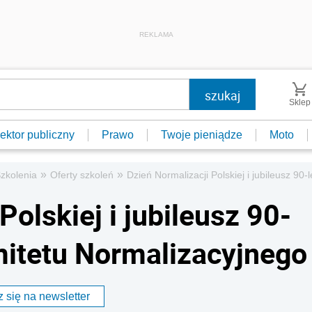
REKLAMA
Sklep
ektor publiczny
Prawo
Twoje pieniądze
Moto
»
»
zkolenia
Oferty szkoleń
Dzień Normalizacji Polskiej i jubileusz 90
Polskiej i jubileusz 90-
mitetu Normalizacyjnego
 się na newsletter