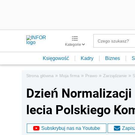
Kategorie
Księgowość
Kadry
Biznes
S
»
»
»
»
Strona główna
Moja firma
Prawo
Zarządzanie
S
Dzień Normalizacji 
lecia Polskiego Ko
Subskrybuj nas na Youtube
Zapisz