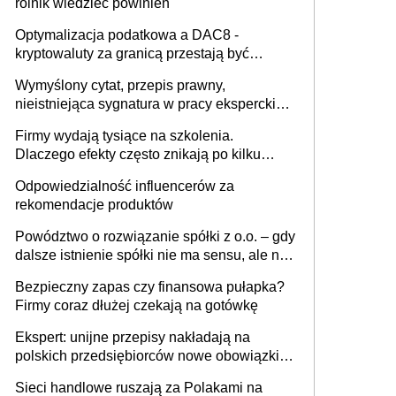
rolnik wiedzieć powinien
Optymalizacja podatkowa a DAC8 -
kryptowaluty za granicą przestają być
niewidoczne. I co dalej?
Wymyślony cytat, przepis prawny,
nieistniejąca sygnatura w pracy eksperckiej -
sam zakup ChatGPT to nie wdrożenie AI w
Firmy wydają tysiące na szkolenia.
firmie
Dlaczego efekty często znikają po kilku
tygodniach?
Odpowiedzialność influencerów za
rekomendacje produktów
Powództwo o rozwiązanie spółki z o.o. – gdy
dalsze istnienie spółki nie ma sensu, ale nie
wszyscy wspólnicy są tego zdania
Bezpieczny zapas czy finansowa pułapka?
Firmy coraz dłużej czekają na gotówkę
Ekspert: unijne przepisy nakładają na
polskich przedsiębiorców nowe obowiązki w
zakresie opakowań
Sieci handlowe ruszają za Polakami na