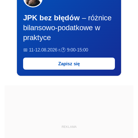
JPK bez błędów
– różnice
bilansowo-podatkowe w
praktyce
📅 11-12.08.2026 r.
🕐 9:00-15:00
Zapisz się
REKLAMA