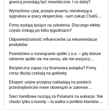
granicą przestają być niewidoczne. I co dalej?
Wymyślony cytat, przepis prawny, nieistniejąca
sygnatura w pracy eksperckiej - sam zakup ChatGPT
to nie wdrożenie AI w firmie
Firmy wydają tysiące na szkolenia. Dlaczego efekty
często znikają po kilku tygodniach?
Odpowiedzialność influencerów za rekomendacje
produktów
Powództwo o rozwiązanie spółki z o.o. – gdy dalsze
istnienie spółki nie ma sensu, ale nie wszyscy
wspólnicy są tego zdania
Bezpieczny zapas czy finansowa pułapka? Firmy
coraz dłużej czekają na gotówkę
Ekspert: unijne przepisy nakładają na polskich
przedsiębiorców nowe obowiązki w zakresie
opakowań
Sieci handlowe ruszają za Polakami na wakacje. Nie
chodzi tylko o kurorty – ta walka o portfele klientów
dzieje się także tam, gdzie wielu spędzi urlop po