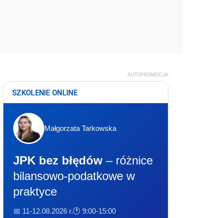
AUTOPROMOCJA
SZKOLENIE ONLINE
Małgorzata Tarkowska
JPK bez błędów
– różnice
bilansowo-podatkowe w
praktyce
📅 11-12.08.2026 r.
🕐 9:00-15:00