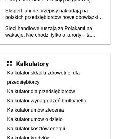
Ekspert: unijne przepisy nakładają na
polskich przedsiębiorców nowe obowiązki w
zakresie opakowań
Sieci handlowe ruszają za Polakami na
wakacje. Nie chodzi tylko o kurorty – ta
walka o portfele klientów dzieje się także
tam, gdzie wielu spędzi urlop po cichu
Kalkulatory
Kalkulator składki zdrowotnej dla
przedsiębiorcy
Kalkulator dla przedsiębiorców
Kalkulator wynagrodzeń brutto/netto
Kalkulator umów zlecenia
Kalkulator umów o dzieło
Kalkulator kosztów energii
Kalkulator kredytów