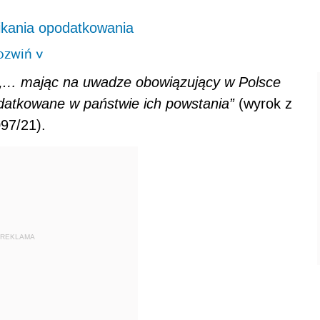
ikania opodatkowania
ozwiń
>
„… mając na uwadze obowiązujący w Polsce
atkowane w państwie ich powstania”
(wyrok z
097/21).
REKLAMA