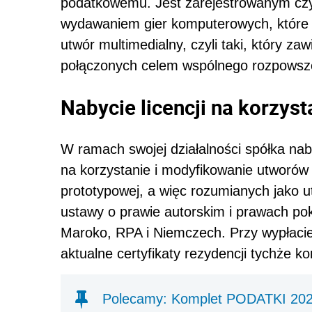
podatkowemu. Jest zarejestrowanym c
wydawaniem gier komputerowych, które 
utwór multimedialny, czyli taki, który z
połączonych celem wspólnego rozpowszec
Nabycie licencji na korzys
W ramach swojej działalności spółka na
na korzystanie i modyfikowanie utworów
prototypowej, a więc rozumianych jako u
ustawy o prawie autorskim i prawach po
Maroko, RPA i Niemczech. Przy wypłacie
aktualne certyfikaty rezydencji tychże k
Polecamy: Komplet PODATKI 20