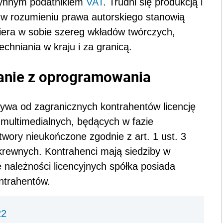
zynnym podatnikiem
VAT
. Trudni się produkcją i
w rozumieniu prawa autorskiego stanowią
awiera w sobie szereg wkładów twórczych,
hniania w kraju i za granicą.
tanie z oprogramowania
bywa od zagranicznych kontrahentów licencję
 multimedialnych, będących w fazie
twory nieukończone zgodnie z art. 1 ust. 3
krewnych. Kontrahenci mają siedziby w
 należności licencyjnych spółka posiada
ontrahentów.
22