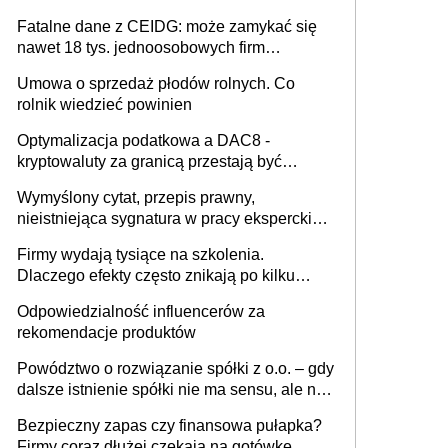
Fatalne dane z CEIDG: może zamykać się
nawet 18 tys. jednoosobowych firm
miesięcznie
Umowa o sprzedaż płodów rolnych. Co
rolnik wiedzieć powinien
Optymalizacja podatkowa a DAC8 -
kryptowaluty za granicą przestają być
niewidoczne. I co dalej?
Wymyślony cytat, przepis prawny,
nieistniejąca sygnatura w pracy eksperckiej -
sam zakup ChatGPT to nie wdrożenie AI w
Firmy wydają tysiące na szkolenia.
firmie
Dlaczego efekty często znikają po kilku
tygodniach?
Odpowiedzialność influencerów za
rekomendacje produktów
Powództwo o rozwiązanie spółki z o.o. – gdy
dalsze istnienie spółki nie ma sensu, ale nie
wszyscy wspólnicy są tego zdania
Bezpieczny zapas czy finansowa pułapka?
Firmy coraz dłużej czekają na gotówkę