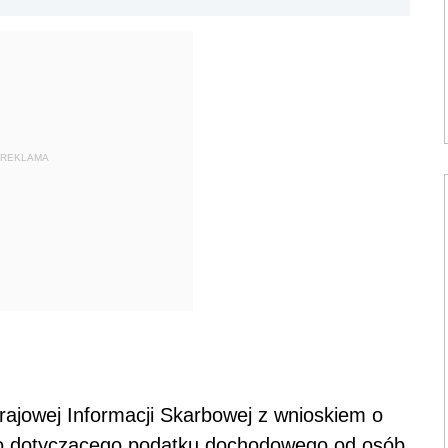
REKLAMA
rajowej Informacji Skarbowej z wnioskiem o
go dotyczącego podatku dochodowego od osób