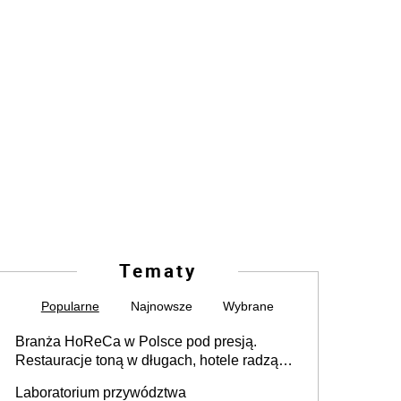
Tematy
Popularne
Najnowsze
Wybrane
Branża HoReCa w Polsce pod presją.
Restauracje toną w długach, hotele radzą
sobie lepiej [GOŚĆ INFOR.PL]
Laboratorium przywództwa