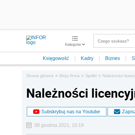
Kategorie
Księgowość
Kadry
Biznes
S
»
»
»
Strona główna
Moja firma
Spółki
Należności licen
Należności licencyj
Subskrybuj nas na Youtube
Zapisz
08 grudnia 2021, 10:19