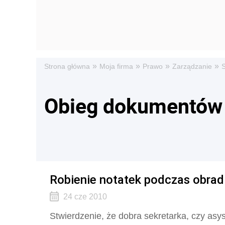
»
»
»
»
Strona główna
Moja firma
Prawo
Zarządzanie
S
Obieg dokumentów
Robienie notatek podczas obrad
24 cze 2010
Stwierdzenie, że dobra sekretarka, czy asys