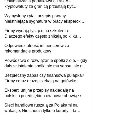
Optymalizacja podatkowa a DAC8 -
kryptowaluty za granicą przestają być
niewidoczne. I co dalej?
Wymyślony cytat, przepis prawny,
nieistniejąca sygnatura w pracy eksperckiej -
sam zakup ChatGPT to nie wdrożenie AI w
Firmy wydają tysiące na szkolenia.
firmie
Dlaczego efekty często znikają po kilku
tygodniach?
Odpowiedzialność influencerów za
rekomendacje produktów
Powództwo o rozwiązanie spółki z o.o. – gdy
dalsze istnienie spółki nie ma sensu, ale nie
wszyscy wspólnicy są tego zdania
Bezpieczny zapas czy finansowa pułapka?
Firmy coraz dłużej czekają na gotówkę
Ekspert: unijne przepisy nakładają na
polskich przedsiębiorców nowe obowiązki w
zakresie opakowań
Sieci handlowe ruszają za Polakami na
wakacje. Nie chodzi tylko o kurorty – ta
walka o portfele klientów dzieje się także