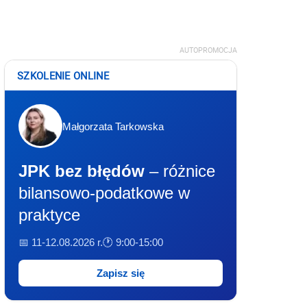
AUTOPROMOCJA
SZKOLENIE ONLINE
Małgorzata Tarkowska
JPK bez błędów
– różnice
bilansowo-podatkowe w
praktyce
📅 11-12.08.2026 r.
🕐 9:00-15:00
Zapisz się