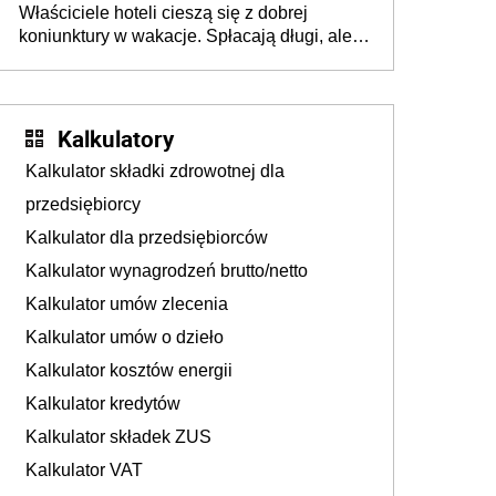
Właściciele hoteli cieszą się z dobrej
tam, gdzie wielu spędzi urlop po cichu
koniunktury w wakacje. Spłacają długi, ale
już martwią się, co będzie jesienią
Kalkulatory
Kalkulator składki zdrowotnej dla
przedsiębiorcy
Kalkulator dla przedsiębiorców
Kalkulator wynagrodzeń brutto/netto
Kalkulator umów zlecenia
Kalkulator umów o dzieło
Kalkulator kosztów energii
Kalkulator kredytów
Kalkulator składek ZUS
Kalkulator VAT