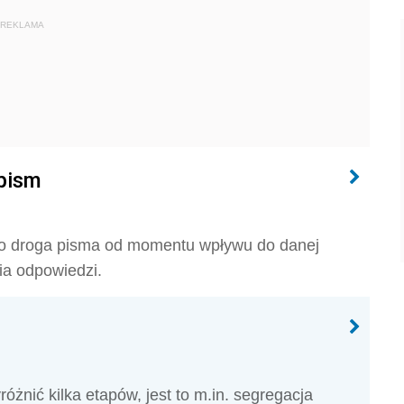
REKLAMA
 pism
 to droga pisma od momentu wpływu do danej
ia odpowiedzi.
żnić kilka etapów, jest to m.in. segregacja