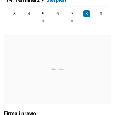
3
4
5
6
7
8
9
REKLAMA
Firma i prawo