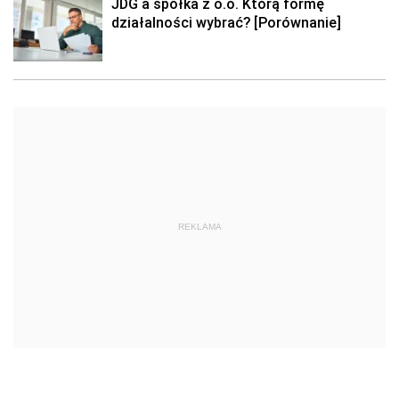
JDG a spółka z o.o. Którą formę
działalności wybrać? [Porównanie]
REKLAMA