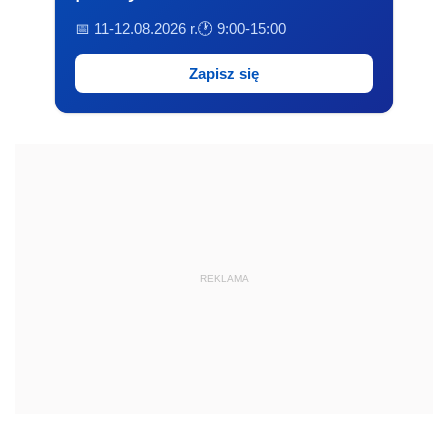
📅 11-12.08.2026 r.
🕐 9:00-15:00
Zapisz się
REKLAMA