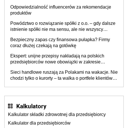
Odpowiedzialność influencerów za rekomendacje
produktów
Powództwo o rozwiązanie spółki z o.o. – gdy dalsze
istnienie spółki nie ma sensu, ale nie wszyscy
wspólnicy są tego zdania
Bezpieczny zapas czy finansowa pułapka? Firmy
coraz dłużej czekają na gotówkę
Ekspert: unijne przepisy nakładają na polskich
przedsiębiorców nowe obowiązki w zakresie
opakowań
Sieci handlowe ruszają za Polakami na wakacje. Nie
chodzi tylko o kurorty – ta walka o portfele klientów
dzieje się także tam, gdzie wielu spędzi urlop po
cichu
Kalkulatory
Kalkulator składki zdrowotnej dla przedsiębiorcy
Kalkulator dla przedsiębiorców