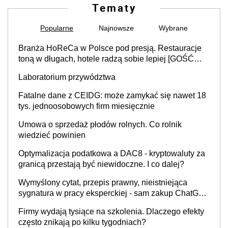
Tematy
Popularne
Najnowsze
Wybrane
Branża HoReCa w Polsce pod presją. Restauracje
toną w długach, hotele radzą sobie lepiej [GOŚĆ
INFOR.PL]
Laboratorium przywództwa
Fatalne dane z CEIDG: może zamykać się nawet 18
tys. jednoosobowych firm miesięcznie
Umowa o sprzedaż płodów rolnych. Co rolnik
wiedzieć powinien
Optymalizacja podatkowa a DAC8 - kryptowaluty za
granicą przestają być niewidoczne. I co dalej?
Wymyślony cytat, przepis prawny, nieistniejąca
sygnatura w pracy eksperckiej - sam zakup ChatGPT
to nie wdrożenie AI w firmie
Firmy wydają tysiące na szkolenia. Dlaczego efekty
często znikają po kilku tygodniach?