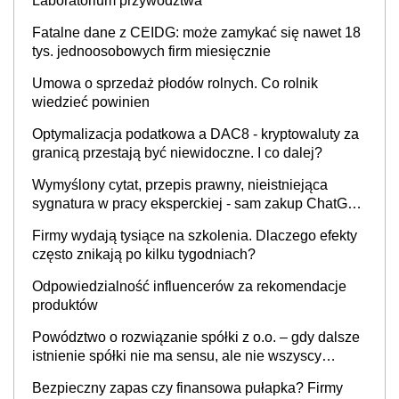
Laboratorium przywództwa
Fatalne dane z CEIDG: może zamykać się nawet 18
tys. jednoosobowych firm miesięcznie
Umowa o sprzedaż płodów rolnych. Co rolnik
wiedzieć powinien
Optymalizacja podatkowa a DAC8 - kryptowaluty za
granicą przestają być niewidoczne. I co dalej?
Wymyślony cytat, przepis prawny, nieistniejąca
sygnatura w pracy eksperckiej - sam zakup ChatGPT
to nie wdrożenie AI w firmie
Firmy wydają tysiące na szkolenia. Dlaczego efekty
często znikają po kilku tygodniach?
Odpowiedzialność influencerów za rekomendacje
produktów
Powództwo o rozwiązanie spółki z o.o. – gdy dalsze
istnienie spółki nie ma sensu, ale nie wszyscy
wspólnicy są tego zdania
Bezpieczny zapas czy finansowa pułapka? Firmy