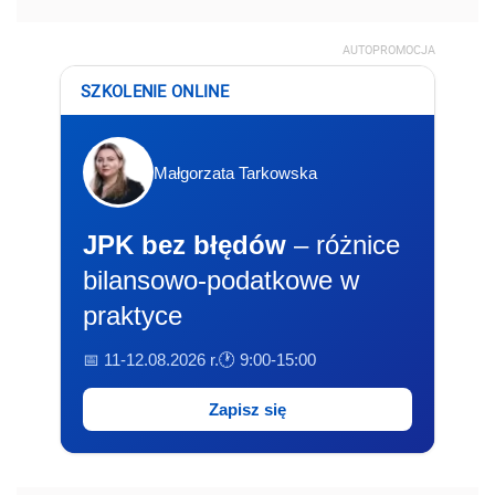
AUTOPROMOCJA
SZKOLENIE ONLINE
Małgorzata Tarkowska
JPK bez błędów
– różnice
bilansowo-podatkowe w
praktyce
📅 11-12.08.2026 r.
🕐 9:00-15:00
Zapisz się