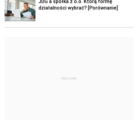
JDG a spółka z o.o. Którą formę
działalności wybrać? [Porównanie]
REKLAMA