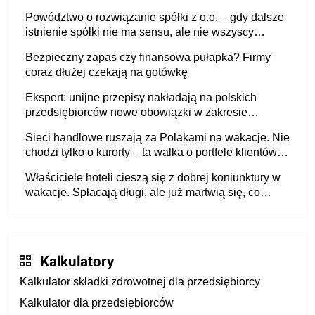
Powództwo o rozwiązanie spółki z o.o. – gdy dalsze
istnienie spółki nie ma sensu, ale nie wszyscy
wspólnicy są tego zdania
Bezpieczny zapas czy finansowa pułapka? Firmy
coraz dłużej czekają na gotówkę
Ekspert: unijne przepisy nakładają na polskich
przedsiębiorców nowe obowiązki w zakresie
opakowań
Sieci handlowe ruszają za Polakami na wakacje. Nie
chodzi tylko o kurorty – ta walka o portfele klientów
dzieje się także tam, gdzie wielu spędzi urlop po
Właściciele hoteli cieszą się z dobrej koniunktury w
cichu
wakacje. Spłacają długi, ale już martwią się, co
będzie jesienią
Kalkulatory
Kalkulator składki zdrowotnej dla przedsiębiorcy
Kalkulator dla przedsiębiorców