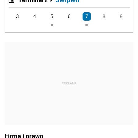
3
4
5
6
7
8
9
REKLAMA
Firma i prawo