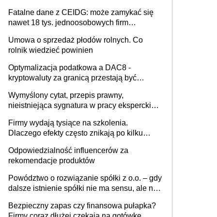
Fatalne dane z CEIDG: może zamykać się
nawet 18 tys. jednoosobowych firm
miesięcznie
Umowa o sprzedaż płodów rolnych. Co
rolnik wiedzieć powinien
Optymalizacja podatkowa a DAC8 -
kryptowaluty za granicą przestają być
niewidoczne. I co dalej?
Wymyślony cytat, przepis prawny,
nieistniejąca sygnatura w pracy eksperckiej -
sam zakup ChatGPT to nie wdrożenie AI w
Firmy wydają tysiące na szkolenia.
firmie
Dlaczego efekty często znikają po kilku
tygodniach?
Odpowiedzialność influencerów za
rekomendacje produktów
Powództwo o rozwiązanie spółki z o.o. – gdy
dalsze istnienie spółki nie ma sensu, ale nie
wszyscy wspólnicy są tego zdania
Bezpieczny zapas czy finansowa pułapka?
Firmy coraz dłużej czekają na gotówkę