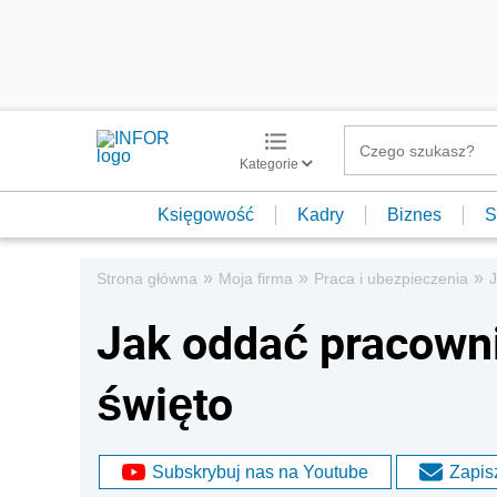
Kategorie
Księgowość
Kadry
Biznes
S
»
»
»
Strona główna
Moja firma
Praca i ubezpieczenia
J
Jak oddać pracowni
święto
Subskrybuj nas na Youtube
Zapisz