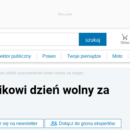
REKLAMA
Sklep
ektor publiczny
Prawo
Twoje pieniądze
Moto
ak oddać pracownikowi dzień wolny za święto
kowi dzień wolny za
 się na newsletter
Dołącz do grona ekspertów