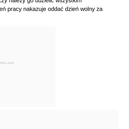
czy należy go udzielić wszystkim
ień pracy nakazuje oddać dzień wolny za
REKLAMA