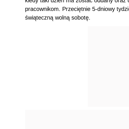
kiedy taki dzień ma zostać oddany oraz 
pracownikom. Przeciętnie 5-dniowy tydz
świąteczną wolną sobotę.