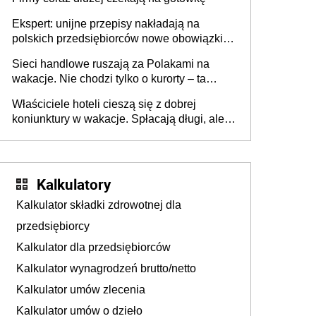
Ekspert: unijne przepisy nakładają na
polskich przedsiębiorców nowe obowiązki w
zakresie opakowań
Sieci handlowe ruszają za Polakami na
wakacje. Nie chodzi tylko o kurorty – ta
walka o portfele klientów dzieje się także
Właściciele hoteli cieszą się z dobrej
tam, gdzie wielu spędzi urlop po cichu
koniunktury w wakacje. Spłacają długi, ale
już martwią się, co będzie jesienią
Kalkulatory
Kalkulator składki zdrowotnej dla
przedsiębiorcy
Kalkulator dla przedsiębiorców
Kalkulator wynagrodzeń brutto/netto
Kalkulator umów zlecenia
Kalkulator umów o dzieło