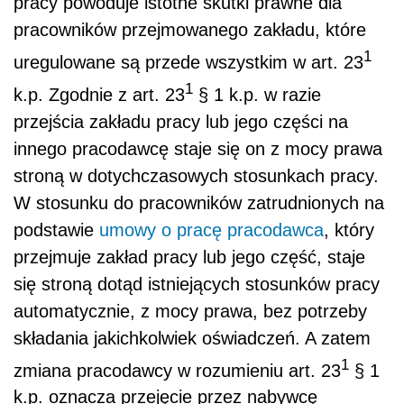
pracy powoduje istotne skutki prawne dla
pracowników przejmowanego zakładu, które
1
uregulowane są przede wszystkim w art. 23
1
k.p. Zgodnie z art. 23
§ 1 k.p. w razie
przejścia zakładu pracy lub jego części na
innego pracodawcę staje się on z mocy prawa
stroną w dotychczasowych stosunkach pracy.
W stosunku do pracowników zatrudnionych na
podstawie
umowy o pracę
pracodawca
, który
przejmuje zakład pracy lub jego część, staje
się stroną dotąd istniejących stosunków pracy
automatycznie, z mocy prawa, bez potrzeby
składania jakichkolwiek oświadczeń. A zatem
1
zmiana pracodawcy w rozumieniu art. 23
§ 1
k.p. oznacza przejęcie przez nabywcę