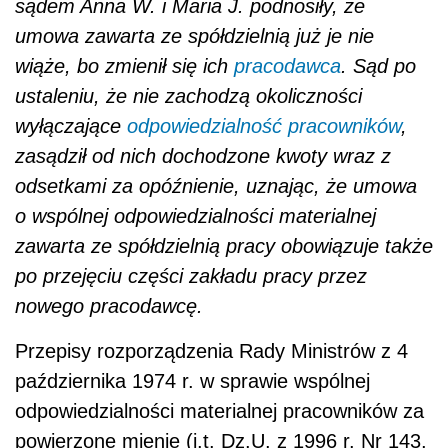
sądem Anna W. i Maria J. podnosiły, że
umowa zawarta ze spółdzielnią już je nie
wiąże, bo zmienił się ich
pracodawca
. Sąd po
ustaleniu, że nie zachodzą okoliczności
wyłączające
odpowiedzialność pracowników
,
zasądził od nich dochodzone kwoty wraz z
odsetkami za opóźnienie, uznając, że umowa
o wspólnej odpowiedzialności materialnej
zawarta ze spółdzielnią pracy obowiązuje także
po przejęciu części zakładu pracy przez
nowego pracodawcę.
Przepisy rozporządzenia Rady Ministrów z 4
października 1974 r. w sprawie wspólnej
odpowiedzialności materialnej pracowników za
powierzone mienie (j.t. Dz.U. z 1996 r. Nr 143,