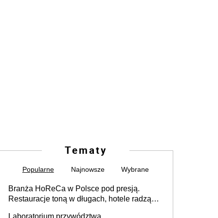
Tematy
Popularne
Najnowsze
Wybrane
Branża HoReCa w Polsce pod presją.
Restauracje toną w długach, hotele radzą
sobie lepiej [GOŚĆ INFOR.PL]
Laboratorium przywództwa