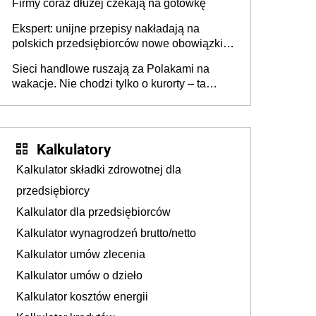
Firmy coraz dłużej czekają na gotówkę
Ekspert: unijne przepisy nakładają na
polskich przedsiębiorców nowe obowiązki w
zakresie opakowań
Sieci handlowe ruszają za Polakami na
wakacje. Nie chodzi tylko o kurorty – ta
walka o portfele klientów dzieje się także
tam, gdzie wielu spędzi urlop po cichu
Kalkulatory
Kalkulator składki zdrowotnej dla
przedsiębiorcy
Kalkulator dla przedsiębiorców
Kalkulator wynagrodzeń brutto/netto
Kalkulator umów zlecenia
Kalkulator umów o dzieło
Kalkulator kosztów energii