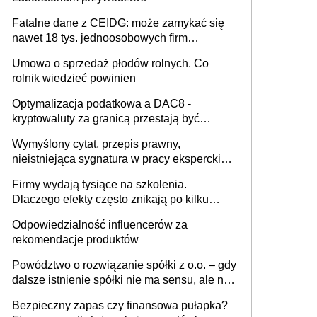
Fatalne dane z CEIDG: może zamykać się
nawet 18 tys. jednoosobowych firm
miesięcznie
Umowa o sprzedaż płodów rolnych. Co
rolnik wiedzieć powinien
Optymalizacja podatkowa a DAC8 -
kryptowaluty za granicą przestają być
niewidoczne. I co dalej?
Wymyślony cytat, przepis prawny,
nieistniejąca sygnatura w pracy eksperckiej -
sam zakup ChatGPT to nie wdrożenie AI w
Firmy wydają tysiące na szkolenia.
firmie
Dlaczego efekty często znikają po kilku
tygodniach?
Odpowiedzialność influencerów za
rekomendacje produktów
Powództwo o rozwiązanie spółki z o.o. – gdy
dalsze istnienie spółki nie ma sensu, ale nie
wszyscy wspólnicy są tego zdania
Bezpieczny zapas czy finansowa pułapka?