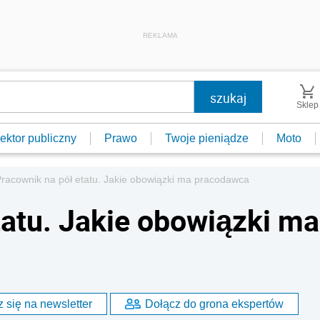
REKLAMA
Sklep
ektor publiczny
Prawo
Twoje pieniądze
Moto
racownik na pół etatu. Jakie obowiązki ma pracodawca
tatu. Jakie obowiązki ma
 się na newsletter
Dołącz do grona ekspertów