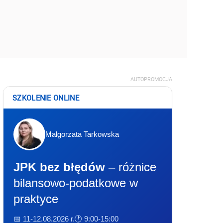
AUTOPROMOCJA
SZKOLENIE ONLINE
Małgorzata Tarkowska
JPK bez błędów
– różnice
bilansowo-podatkowe w
praktyce
📅 11-12.08.2026 r.
🕐 9:00-15:00