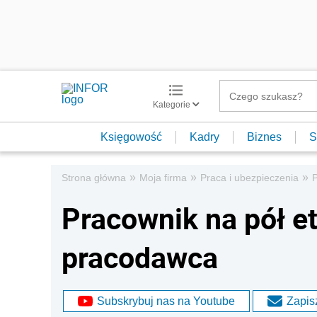
Kategorie
Księgowość
Kadry
Biznes
S
»
»
»
Strona główna
Moja firma
Praca i ubezpieczenia
P
Pracownik na pół e
pracodawca
Subskrybuj nas na Youtube
Zapisz