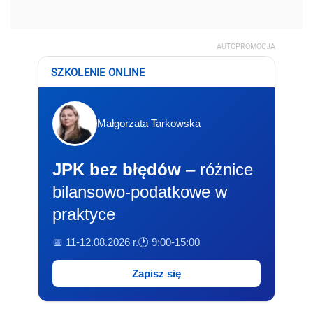
AUTOPROMOCJA
SZKOLENIE ONLINE
Małgorzata Tarkowska
JPK bez błędów
– różnice
bilansowo-podatkowe w
praktyce
📅 11-12.08.2026 r.
🕐 9:00-15:00
Zapisz się