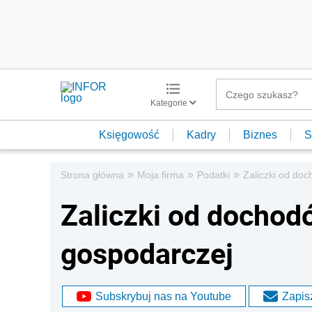
Kategorie
Księgowość
Kadry
Biznes
S
»
»
»
Strona główna
Moja firma
Podatki
Zaliczki od doc
Zaliczki od dochodó
gospodarczej
Subskrybuj nas na Youtube
Zapisz