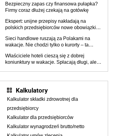
Bezpieczny zapas czy finansowa pułapka?
Firmy coraz dłużej czekają na gotówkę
Ekspert: unijne przepisy nakładają na
polskich przedsiębiorców nowe obowiązki w
zakresie opakowań
Sieci handlowe ruszają za Polakami na
wakacje. Nie chodzi tylko o kurorty – ta
walka o portfele klientów dzieje się także
Właściciele hoteli cieszą się z dobrej
tam, gdzie wielu spędzi urlop po cichu
koniunktury w wakacje. Spłacają długi, ale
już martwią się, co będzie jesienią
Kalkulatory
Kalkulator składki zdrowotnej dla
przedsiębiorcy
Kalkulator dla przedsiębiorców
Kalkulator wynagrodzeń brutto/netto
Kalkulator umów zlecenia