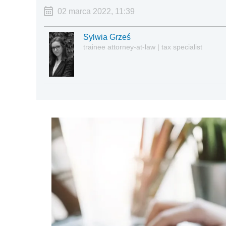
02 marca 2022, 11:39
Sylwia Grześ
trainee attorney-at-law | tax specialist