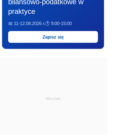
bilansowo-podatkowe w
praktyce
📅 11-12.08.2026 r.
🕐 9:00-15:00
Zapisz się
REKLAMA