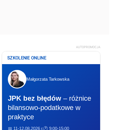
AUTOPROMOCJA
SZKOLENIE ONLINE
Małgorzata Tarkowska
JPK bez błędów
– różnice
bilansowo-podatkowe w
praktyce
📅 11-12.08.2026 r.
🕐 9:00-15:00