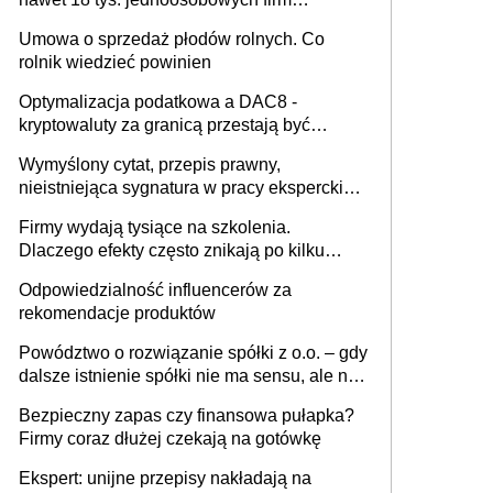
miesięcznie
Umowa o sprzedaż płodów rolnych. Co
rolnik wiedzieć powinien
Optymalizacja podatkowa a DAC8 -
kryptowaluty za granicą przestają być
niewidoczne. I co dalej?
Wymyślony cytat, przepis prawny,
nieistniejąca sygnatura w pracy eksperckiej -
sam zakup ChatGPT to nie wdrożenie AI w
Firmy wydają tysiące na szkolenia.
firmie
Dlaczego efekty często znikają po kilku
tygodniach?
Odpowiedzialność influencerów za
rekomendacje produktów
Powództwo o rozwiązanie spółki z o.o. – gdy
dalsze istnienie spółki nie ma sensu, ale nie
wszyscy wspólnicy są tego zdania
Bezpieczny zapas czy finansowa pułapka?
Firmy coraz dłużej czekają na gotówkę
Ekspert: unijne przepisy nakładają na