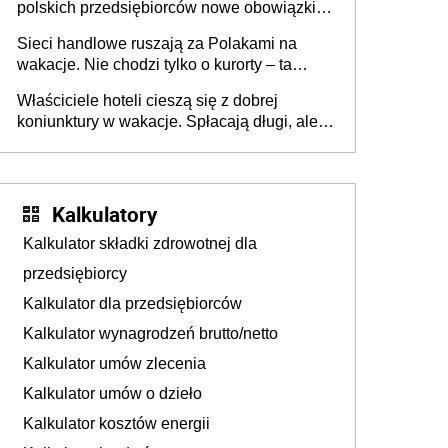
polskich przedsiębiorców nowe obowiązki w
zakresie opakowań
Sieci handlowe ruszają za Polakami na
wakacje. Nie chodzi tylko o kurorty – ta
walka o portfele klientów dzieje się także
Właściciele hoteli cieszą się z dobrej
tam, gdzie wielu spędzi urlop po cichu
koniunktury w wakacje. Spłacają długi, ale
już martwią się, co będzie jesienią
Kalkulatory
Kalkulator składki zdrowotnej dla
przedsiębiorcy
Kalkulator dla przedsiębiorców
Kalkulator wynagrodzeń brutto/netto
Kalkulator umów zlecenia
Kalkulator umów o dzieło
Kalkulator kosztów energii