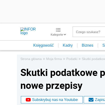
Kategorie
Księgowość
Kadry
Biznes
S
»
»
»
Strona główna
Moja firma
Podatki
Skutki podatko
Skutki podatkowe p
nowe przepisy
Subskrybuj nas na Youtube
Zapisz