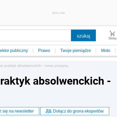
REKLAMA
Sklep
ektor publiczny
Prawo
Twoje pieniądze
Moto
we praktyk absolwenckich - nowe przepisy
raktyk absolwenckich -
 się na newsletter
Dołącz do grona ekspertów