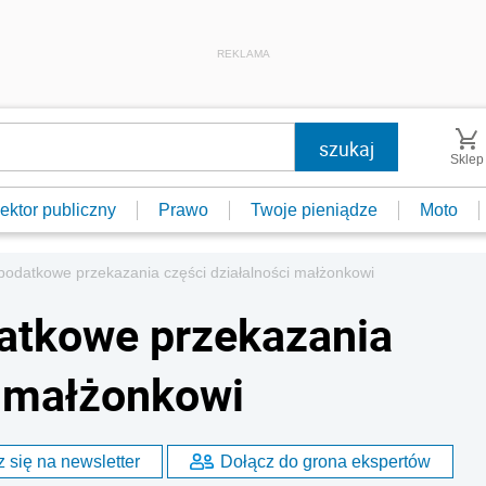
REKLAMA
Sklep
ektor publiczny
Prawo
Twoje pieniądze
Moto
 podatkowe przekazania części działalności małżonkowi
datkowe przekazania
i małżonkowi
 się na newsletter
Dołącz do grona ekspertów