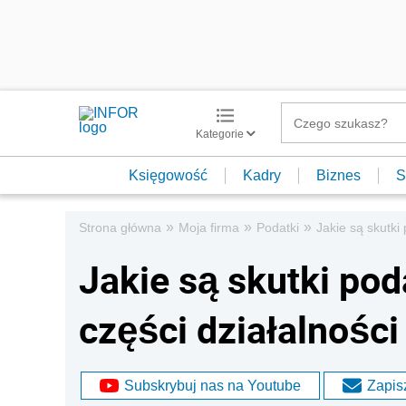
Kategorie
Księgowość
Kadry
Biznes
S
»
»
»
Strona główna
Moja firma
Podatki
Jakie są skutki
Jakie są skutki po
części działalnośc
Subskrybuj nas na Youtube
Zapisz