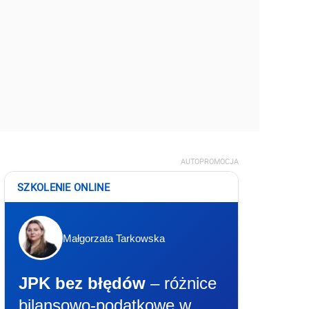
AUTOPROMOCJA
SZKOLENIE ONLINE
Małgorzata Tarkowska
JPK bez błędów
– różnice
bilansowo-podatkowe w