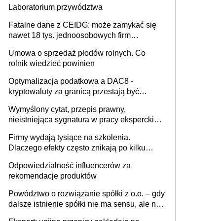
Laboratorium przywództwa
Fatalne dane z CEIDG: może zamykać się
nawet 18 tys. jednoosobowych firm
miesięcznie
Umowa o sprzedaż płodów rolnych. Co
rolnik wiedzieć powinien
Optymalizacja podatkowa a DAC8 -
kryptowaluty za granicą przestają być
niewidoczne. I co dalej?
Wymyślony cytat, przepis prawny,
nieistniejąca sygnatura w pracy eksperckiej -
sam zakup ChatGPT to nie wdrożenie AI w
Firmy wydają tysiące na szkolenia.
firmie
Dlaczego efekty często znikają po kilku
tygodniach?
Odpowiedzialność influencerów za
rekomendacje produktów
Powództwo o rozwiązanie spółki z o.o. – gdy
dalsze istnienie spółki nie ma sensu, ale nie
wszyscy wspólnicy są tego zdania