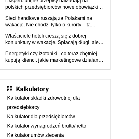
Ekspert: unijne przepisy nakładają na
polskich przedsiębiorców nowe obowiązki w
zakresie opakowań
Sieci handlowe ruszają za Polakami na
wakacje. Nie chodzi tylko o kurorty – ta
walka o portfele klientów dzieje się także
Właściciele hoteli cieszą się z dobrej
tam, gdzie wielu spędzi urlop po cichu
koniunktury w wakacje. Spłacają długi, ale
już martwią się, co będzie jesienią
Energetyki czy izotoniki - co teraz chętniej
kupują klienci, jakie marketingowe działania
podejmują sklepy
Kalkulatory
Kalkulator składki zdrowotnej dla
przedsiębiorcy
Kalkulator dla przedsiębiorców
Kalkulator wynagrodzeń brutto/netto
Kalkulator umów zlecenia