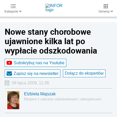
Kategorie
Serwisy
Nowe stany chorobowe
ujawnione kilka lat po
wypłacie odszkodowania
Subskrybuj nas na Youtube
Dołącz do ekspertów
Zapisz się na newsletter
08 lipca 2009, 11:36
Elżbieta Majszak
Ekspert z zakresu odszkodowań i ubezpieczeń.