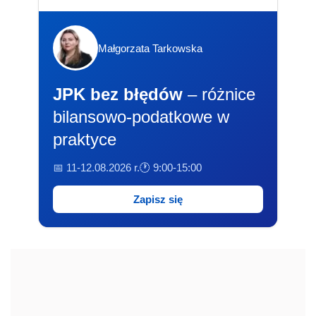
Małgorzata Tarkowska
JPK bez błędów
– różnice
bilansowo-podatkowe w
praktyce
📅 11-12.08.2026 r.
🕐 9:00-15:00
Zapisz się