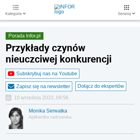
Kategorie
Serwisy
Porada Infor.pl
Przykłady czynów
nieuczciwej konkurencji
Subskrybuj nas na Youtube
Dołącz do ekspertów
Zapisz się na newsletter
10 września 2010, 09:56
Monika Serwatka
Aplikantka radcowska