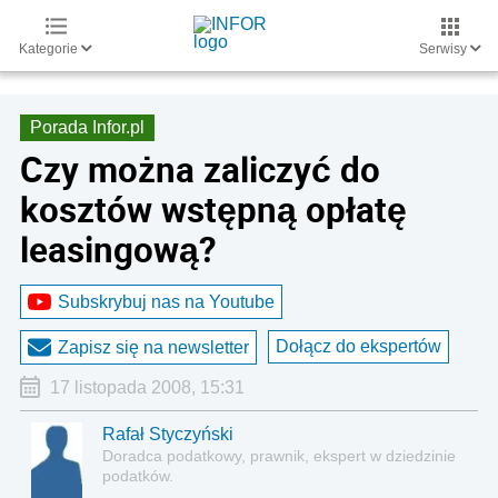
Kategorie
Serwisy
Porada Infor.pl
Czy można zaliczyć do
kosztów wstępną opłatę
leasingową?
Subskrybuj nas na Youtube
Dołącz do ekspertów
Zapisz się na newsletter
17 listopada 2008, 15:31
Rafał Styczyński
Doradca podatkowy, prawnik, ekspert w dziedzinie
podatków.