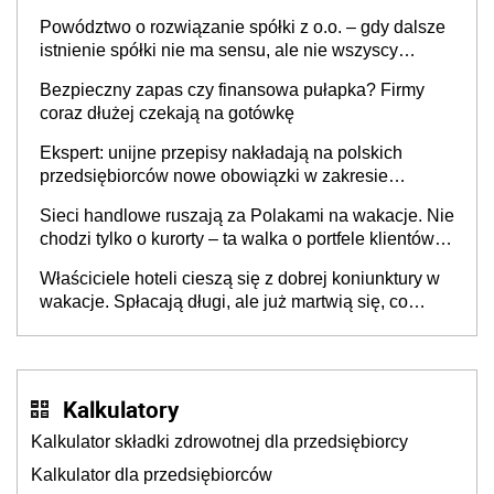
Powództwo o rozwiązanie spółki z o.o. – gdy dalsze
istnienie spółki nie ma sensu, ale nie wszyscy
wspólnicy są tego zdania
Bezpieczny zapas czy finansowa pułapka? Firmy
coraz dłużej czekają na gotówkę
Ekspert: unijne przepisy nakładają na polskich
przedsiębiorców nowe obowiązki w zakresie
opakowań
Sieci handlowe ruszają za Polakami na wakacje. Nie
chodzi tylko o kurorty – ta walka o portfele klientów
dzieje się także tam, gdzie wielu spędzi urlop po
Właściciele hoteli cieszą się z dobrej koniunktury w
cichu
wakacje. Spłacają długi, ale już martwią się, co
będzie jesienią
Kalkulatory
Kalkulator składki zdrowotnej dla przedsiębiorcy
Kalkulator dla przedsiębiorców