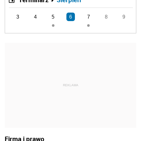
3
4
5
6
7
8
9
REKLAMA
Firma i prawo