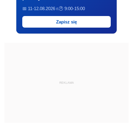
📅 11-12.08.2026 r.
🕐 9:00-15:00
Zapisz się
REKLAMA