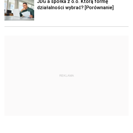
JDG a spółka z o.o. Którą formę
działalności wybrać? [Porównanie]
REKLAMA