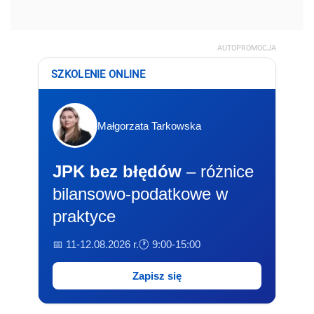
AUTOPROMOCJA
SZKOLENIE ONLINE
Małgorzata Tarkowska
JPK bez błędów
– różnice
bilansowo-podatkowe w
praktyce
📅 11-12.08.2026 r.
🕐 9:00-15:00
Zapisz się