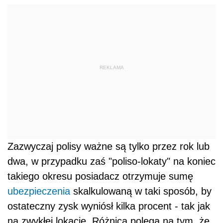
Zazwyczaj polisy ważne są tylko przez rok lub
dwa, w przypadku zaś "poliso-lokaty" na koniec
takiego okresu posiadacz otrzymuje sumę
ubezpieczenia
skalkulowaną w taki sposób, by
ostateczny zysk wyniósł kilka procent - tak jak
na zwykłej lokacie. Różnica polega na tym, że
zysk nie jest opodatkowany, co w przypadku
lokat ma duże znaczenie, ponieważ decydując
się na bezpieczną lokatę bankową, odniesiemy
zysk, jeżeli
oprocentowanie
lokaty będzie
wyższe od inflacji w tym okresie. Podatek Belki
może nam te zyski zniwelować. Produkt ten
nie należy do długoterminowych.
Na rynku dostępne są poliso-lokaty na okres