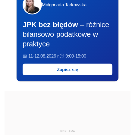
REKLAMA
Tematy
Popularne
Najnowsze
Wybrane
Fatalne dane z CEIDG: może zamykać się nawet 18