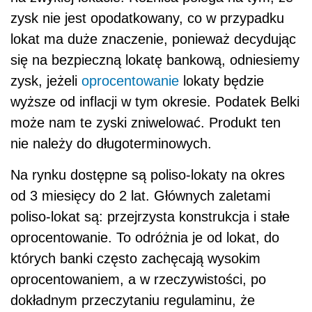
od 3 miesięcy do 2 lat. Głównych zaletami
poliso-lokat są: przejrzysta konstrukcja i stałe
oprocentowanie. To odróżnia je od lokat, do
których banki często zachęcają wysokim
oprocentowaniem, a w rzeczywistości, po
dokładnym przeczytaniu regulaminu, że
wysokie
odsetki
naliczane są tylko podczas
okresu promocyjnego. Poliso-lokaty polecane
są jako forma krótkoterminowej, bezpiecznej
inwestycji dla osób nie lubiących ryzyka,
oszczędzających na lokatach bankowych.
Porównaj oferty banków