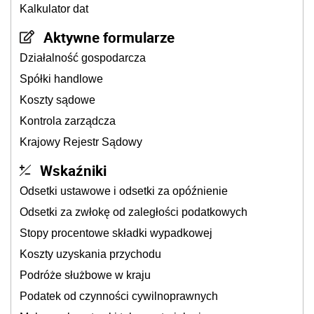
Odsetki ustawowe i odsetki za opóźnienie
Odsetki za zwłokę od zaległości podatkowych
Stopy procentowe składki wypadkowej
Koszty uzyskania przychodu
Podróże służbowe w kraju
Podatek od czynności cywilnoprawnych
Maksymalne stawki taksy notarialnej
Stopa dyskontowa weksli
Quizy Testy
Terminarz
Sierpień
3
4
5
6
7
8
9