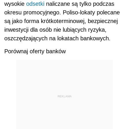
REKLAMA
AUTOPROMOCJA
Źródło:
lokata
oprocentowanie
podatek Belki
Wersja do druku