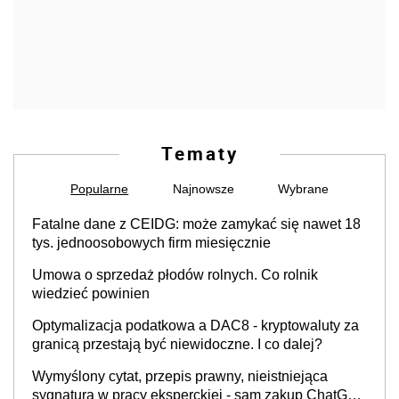
tys. jednoosobowych firm miesięcznie
Umowa o sprzedaż płodów rolnych. Co rolnik
wiedzieć powinien
Optymalizacja podatkowa a DAC8 - kryptowaluty za
granicą przestają być niewidoczne. I co dalej?
Wymyślony cytat, przepis prawny, nieistniejąca
sygnatura w pracy eksperckiej - sam zakup ChatGPT
to nie wdrożenie AI w firmie
Firmy wydają tysiące na szkolenia. Dlaczego efekty
często znikają po kilku tygodniach?
Odpowiedzialność influencerów za rekomendacje
produktów
Powództwo o rozwiązanie spółki z o.o. – gdy dalsze
istnienie spółki nie ma sensu, ale nie wszyscy
wspólnicy są tego zdania
Bezpieczny zapas czy finansowa pułapka? Firmy
coraz dłużej czekają na gotówkę
Ekspert: unijne przepisy nakładają na polskich