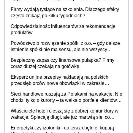
przedsiębiorców nowe obowiązki w zakresie
opakowań
Sieci handlowe ruszają za Polakami na wakacje. Nie
chodzi tylko o kurorty – ta walka o portfele klientów
dzieje się także tam, gdzie wielu spędzi urlop po
Właściciele hoteli cieszą się z dobrej koniunktury w
cichu
wakacje. Spłacają długi, ale już martwią się, co
będzie jesienią
Energetyki czy izotoniki - co teraz chętniej kupują
klienci, jakie marketingowe działania podejmują
sklepy
Kalkulatory
Kalkulator składki zdrowotnej dla przedsiębiorcy
Kalkulator dla przedsiębiorców
Kalkulator wynagrodzeń brutto/netto
Kalkulator umów zlecenia
Kalkulator umów o dzieło