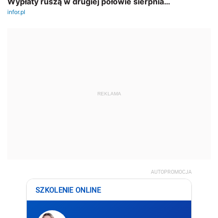
AUTOPROMOCJA
SZKOLENIE ONLINE
Małgorzata Tarkowska
JPK bez błędów
– różnice
bilansowo-podatkowe w
praktyce
📅 11-12.08.2026 r.
🕐 9:00-15:00
Zapisz się