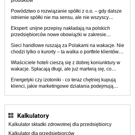
produktów
Powództwo o rozwiązanie spółki z o.o. – gdy dalsze
istnienie spółki nie ma sensu, ale nie wszyscy
wspólnicy są tego zdania
Ekspert: unijne przepisy nakładają na polskich
przedsiębiorców nowe obowiązki w zakresie
opakowań
Sieci handlowe ruszają za Polakami na wakacje. Nie
chodzi tylko o kurorty – ta walka o portfele klientów
dzieje się także tam, gdzie wielu spędzi urlop po
Właściciele hoteli cieszą się z dobrej koniunktury w
cichu
wakacje. Spłacają długi, ale już martwią się, co
będzie jesienią
Energetyki czy izotoniki - co teraz chętniej kupują
klienci, jakie marketingowe działania podejmują
sklepy
Kalkulatory
Kalkulator składki zdrowotnej dla przedsiębiorcy
Kalkulator dla przedsiębiorców