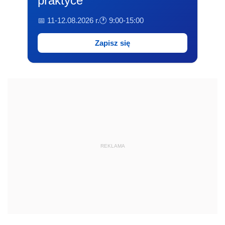
praktyce
📅 11-12.08.2026 r.
🕐 9:00-15:00
Zapisz się
REKLAMA