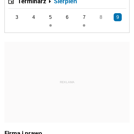
Terminarz
Sierpień
3
4
5
6
7
8
9
REKLAMA
Firma i prawo