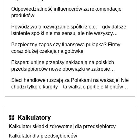
Odpowiedzialność influencerów za rekomendacje
produktów
Powództwo o rozwiązanie spółki z o.o. – gdy dalsze
istnienie spółki nie ma sensu, ale nie wszyscy
wspólnicy są tego zdania
Bezpieczny zapas czy finansowa pułapka? Firmy
coraz dłużej czekają na gotówkę
Ekspert: unijne przepisy nakładają na polskich
przedsiębiorców nowe obowiązki w zakresie
opakowań
Sieci handlowe ruszają za Polakami na wakacje. Nie
chodzi tylko o kurorty – ta walka o portfele klientów
dzieje się także tam, gdzie wielu spędzi urlop po
cichu
Kalkulatory
Kalkulator składki zdrowotnej dla przedsiębiorcy
Kalkulator dla przedsiębiorców