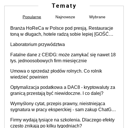
Tematy
Popularne
Najnowsze
Wybrane
Branża HoReCa w Polsce pod presją. Restauracje
toną w długach, hotele radzą sobie lepiej [GOŚĆ
INFOR.PL]
Laboratorium przywództwa
Fatalne dane z CEIDG: może zamykać się nawet 18
tys. jednoosobowych firm miesięcznie
Umowa o sprzedaż płodów rolnych. Co rolnik
wiedzieć powinien
Optymalizacja podatkowa a DAC8 - kryptowaluty za
granicą przestają być niewidoczne. I co dalej?
Wymyślony cytat, przepis prawny, nieistniejąca
sygnatura w pracy eksperckiej - sam zakup ChatGPT
to nie wdrożenie AI w firmie
Firmy wydają tysiące na szkolenia. Dlaczego efekty
często znikają po kilku tygodniach?