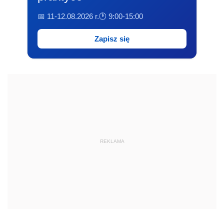
📅 11-12.08.2026 r.
🕐 9:00-15:00
Zapisz się
REKLAMA