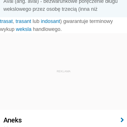
Aval (ang. aval) - bezwarunkowe poręczenie długu
wekslowego przez osobę trzecią (inna niż
trasat
,
trasant
lub
indosant
) gwarantuje terminowy
wykup
weksla
handlowego.
REKLAMA
Aneks