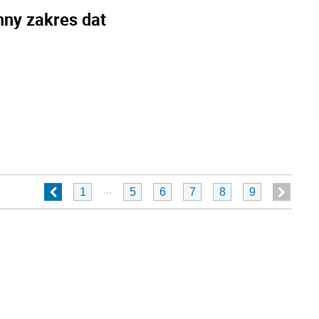
nny zakres dat
...
1
5
6
7
8
9