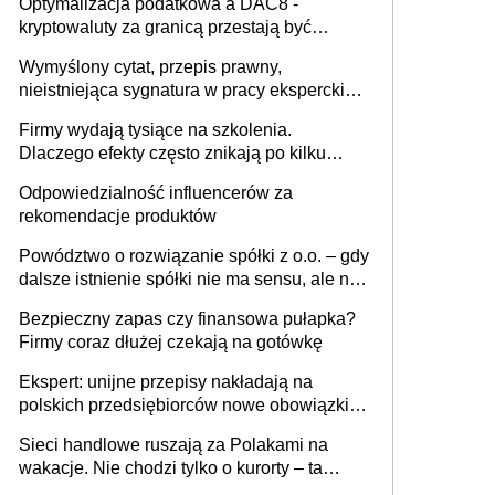
Optymalizacja podatkowa a DAC8 -
kryptowaluty za granicą przestają być
niewidoczne. I co dalej?
Wymyślony cytat, przepis prawny,
nieistniejąca sygnatura w pracy eksperckiej -
sam zakup ChatGPT to nie wdrożenie AI w
Firmy wydają tysiące na szkolenia.
firmie
Dlaczego efekty często znikają po kilku
tygodniach?
Odpowiedzialność influencerów za
rekomendacje produktów
Powództwo o rozwiązanie spółki z o.o. – gdy
dalsze istnienie spółki nie ma sensu, ale nie
wszyscy wspólnicy są tego zdania
Bezpieczny zapas czy finansowa pułapka?
Firmy coraz dłużej czekają na gotówkę
Ekspert: unijne przepisy nakładają na
polskich przedsiębiorców nowe obowiązki w
zakresie opakowań
Sieci handlowe ruszają za Polakami na
wakacje. Nie chodzi tylko o kurorty – ta
walka o portfele klientów dzieje się także