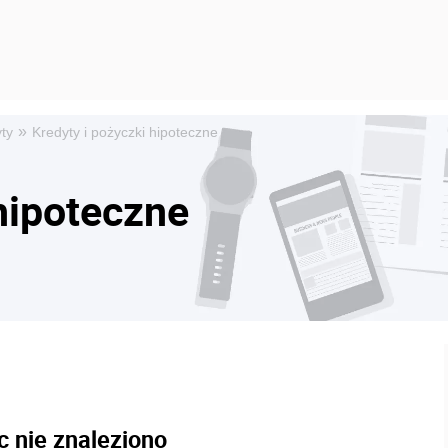
»
ty
Kredyty i pożyczki hipoteczne
hipoteczne
c nie znaleziono