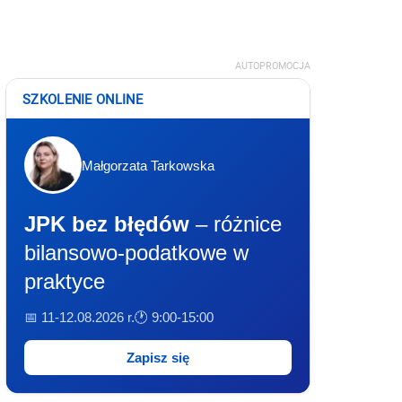
AUTOPROMOCJA
SZKOLENIE ONLINE
Małgorzata Tarkowska
JPK bez błędów
– różnice
bilansowo-podatkowe w
praktyce
📅 11-12.08.2026 r.
🕐 9:00-15:00
Zapisz się