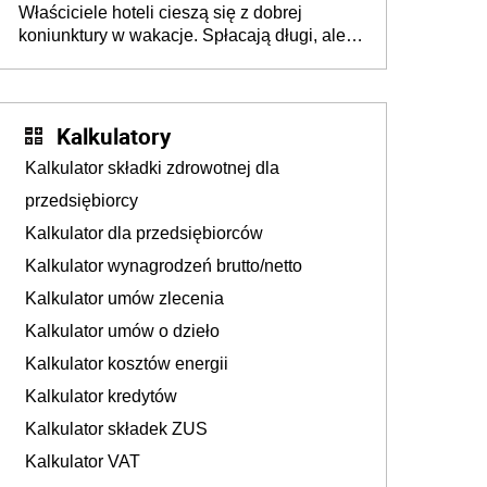
Właściciele hoteli cieszą się z dobrej
tam, gdzie wielu spędzi urlop po cichu
koniunktury w wakacje. Spłacają długi, ale
już martwią się, co będzie jesienią
Kalkulatory
Kalkulator składki zdrowotnej dla
przedsiębiorcy
Kalkulator dla przedsiębiorców
Kalkulator wynagrodzeń brutto/netto
Kalkulator umów zlecenia
Kalkulator umów o dzieło
Kalkulator kosztów energii
Kalkulator kredytów
Kalkulator składek ZUS
Kalkulator VAT