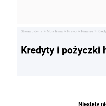
»
»
»
»
Strona główna
Moja firma
Prawo
Finanse
Kredy
Kredyty i pożyczki 
Niestety ni