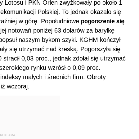
y Lotosu i PKN Orlen zwyżkowały po około 1
lekomunikacji Polskiej. To jednak okazało się
pogorszenie się
raźniej w górę. Popołudniowe
jej notowań poniżej 63 dolarów za baryłkę
, popsuł naszym bykom szyki. KGHM kończył
łały się utrzymać nad kreską. Pogorszyła się
tracił 0,03 proc., jednak zdołał się utrzymać
zerokiego rynku wzrósł o 0,09 proc.
indeksy małych i średnich firm. Obroty
iż wczoraj.
REKLAMA