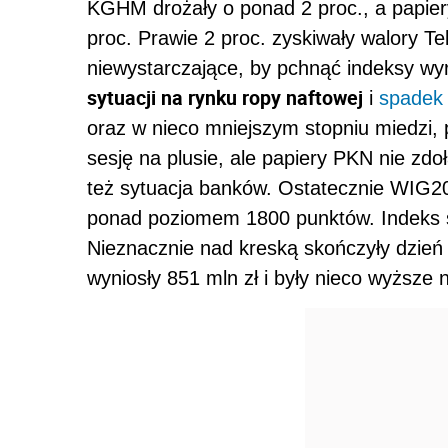
KGHM drożały o ponad 2 proc., a papier
proc. Prawie 2 proc. zyskiwały walory Te
niewystarczające, by pchnąć indeksy wy
sytuacji na rynku ropy naftowej
i
spadek
oraz w nieco mniejszym stopniu miedzi
sesję na plusie, ale papiery PKN nie zdo
też sytuacja banków. Ostatecznie WIG20 s
ponad poziomem 1800 punktów. Indeks s
Nieznacznie nad kreską skończyły dzień 
wyniosły 851 mln zł i były nieco wyższe n