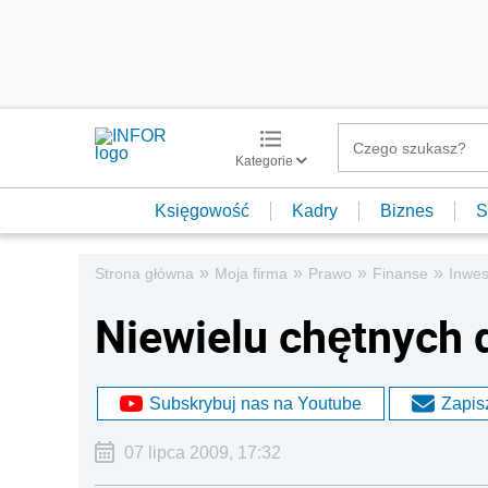
Kategorie
Księgowość
Kadry
Biznes
S
»
»
»
»
Strona główna
Moja firma
Prawo
Finanse
Inwes
Niewielu chętnych 
Subskrybuj nas na Youtube
Zapisz
07 lipca 2009, 17:32