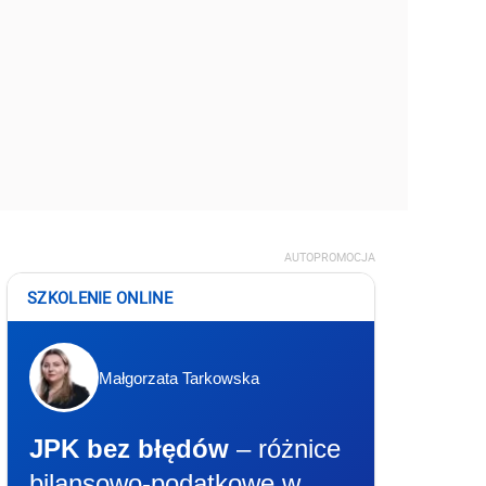
AUTOPROMOCJA
SZKOLENIE ONLINE
Małgorzata Tarkowska
JPK bez błędów
– różnice
bilansowo-podatkowe w