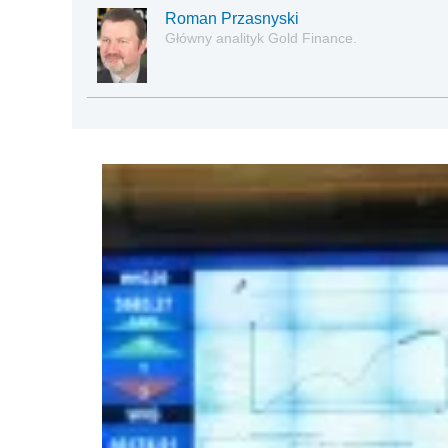
Roman Przasnyski
Główny analityk Gold Finance.