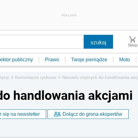
REKLAMA
Sklep
ektor publiczny
Prawo
Twoje pieniądze
Moto
»
»
tycje
Komentarze rynkowe
Niewielu chętnych do handlowania akc
do handlowania akcjami
 się na newsletter
Dołącz do grona ekspertów