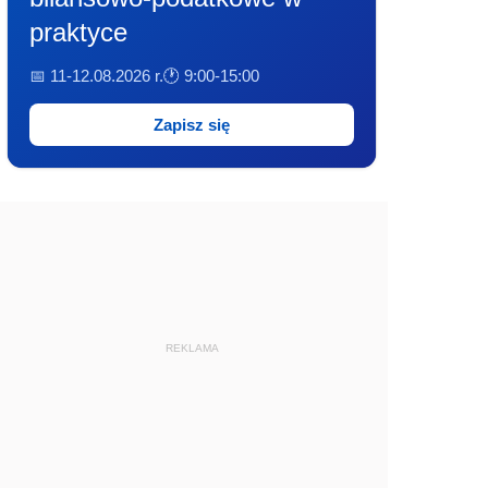
praktyce
📅 11-12.08.2026 r.
🕐 9:00-15:00
Zapisz się
REKLAMA