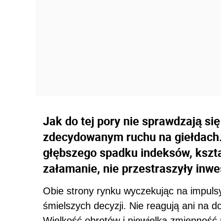
Jak do tej pory nie sprawdzają si
zdecydowanym ruchu na giełdach.
głębszego spadku indeksów, kszta
załamanie, nie przestraszyły inwe
Obie strony rynku wyczekując na impuls
śmielszych decyzji. Nie reagują ani na do
Wielkość obrotów i niewielka zmienność 