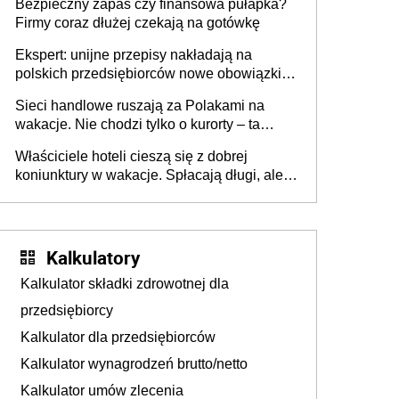
Bezpieczny zapas czy finansowa pułapka?
Firmy coraz dłużej czekają na gotówkę
Ekspert: unijne przepisy nakładają na
polskich przedsiębiorców nowe obowiązki w
zakresie opakowań
Sieci handlowe ruszają za Polakami na
wakacje. Nie chodzi tylko o kurorty – ta
walka o portfele klientów dzieje się także
Właściciele hoteli cieszą się z dobrej
tam, gdzie wielu spędzi urlop po cichu
koniunktury w wakacje. Spłacają długi, ale
już martwią się, co będzie jesienią
Kalkulatory
Kalkulator składki zdrowotnej dla
przedsiębiorcy
Kalkulator dla przedsiębiorców
Kalkulator wynagrodzeń brutto/netto
Kalkulator umów zlecenia