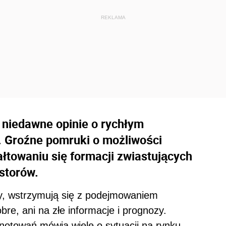
ę niedawne opinie o rychłym
 Groźne pomruki o możliwości
łtowaniu się formacji zwiastujących
storów.
y, wstrzymują się z podejmowaniem
bre, ani na złe informacje i prognozy.
notowań mówią wiele o sytuacji na rynku.