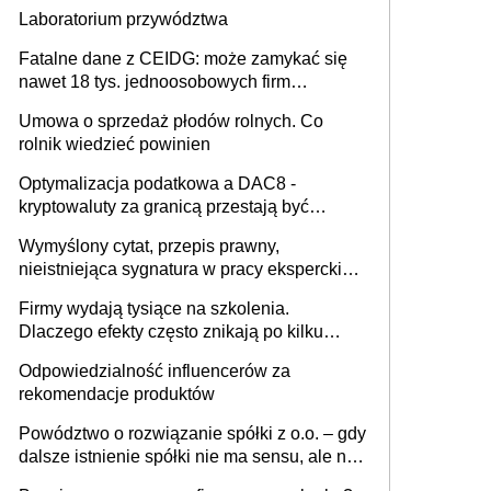
Laboratorium przywództwa
Fatalne dane z CEIDG: może zamykać się
nawet 18 tys. jednoosobowych firm
miesięcznie
Umowa o sprzedaż płodów rolnych. Co
rolnik wiedzieć powinien
Optymalizacja podatkowa a DAC8 -
kryptowaluty za granicą przestają być
niewidoczne. I co dalej?
Wymyślony cytat, przepis prawny,
nieistniejąca sygnatura w pracy eksperckiej -
sam zakup ChatGPT to nie wdrożenie AI w
Firmy wydają tysiące na szkolenia.
firmie
Dlaczego efekty często znikają po kilku
tygodniach?
Odpowiedzialność influencerów za
rekomendacje produktów
Powództwo o rozwiązanie spółki z o.o. – gdy
dalsze istnienie spółki nie ma sensu, ale nie
wszyscy wspólnicy są tego zdania