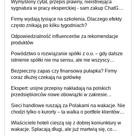
Wymyślony cytat, przepis prawny, nieistniejąca
sygnatura w pracy eksperckiej - sam zakup ChatGPT
to nie wdrożenie AI w firmie
Firmy wydają tysiące na szkolenia. Dlaczego efekty
często znikają po kilku tygodniach?
Odpowiedzialność influencerów za rekomendacje
produktów
Powództwo o rozwiązanie spółki z o.o. – gdy dalsze
istnienie spółki nie ma sensu, ale nie wszyscy
wspólnicy są tego zdania
Bezpieczny zapas czy finansowa pułapka? Firmy
coraz dłużej czekają na gotówkę
Ekspert: unijne przepisy nakładają na polskich
przedsiębiorców nowe obowiązki w zakresie
opakowań
Sieci handlowe ruszają za Polakami na wakacje. Nie
chodzi tylko o kurorty – ta walka o portfele klientów
dzieje się także tam, gdzie wielu spędzi urlop po
Właściciele hoteli cieszą się z dobrej koniunktury w
cichu
wakacje. Spłacają długi, ale już martwią się, co
będzie jesienią