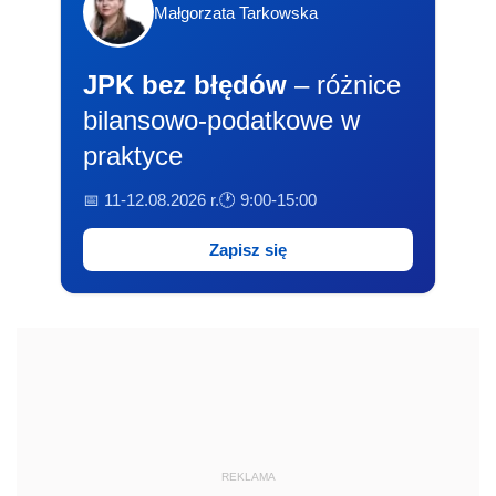
Małgorzata Tarkowska
JPK bez błędów
– różnice
bilansowo-podatkowe w
praktyce
📅 11-12.08.2026 r.
🕐 9:00-15:00
Zapisz się
REKLAMA