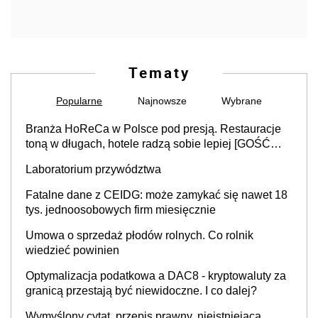
Tematy
Popularne
Najnowsze
Wybrane
Branża HoReCa w Polsce pod presją. Restauracje
toną w długach, hotele radzą sobie lepiej [GOŚĆ
INFOR.PL]
Laboratorium przywództwa
Fatalne dane z CEIDG: może zamykać się nawet 18
tys. jednoosobowych firm miesięcznie
Umowa o sprzedaż płodów rolnych. Co rolnik
wiedzieć powinien
Optymalizacja podatkowa a DAC8 - kryptowaluty za
granicą przestają być niewidoczne. I co dalej?
Wymyślony cytat, przepis prawny, nieistniejąca