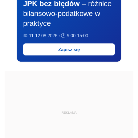
JPK bez błędów
– różnice
bilansowo-podatkowe w
praktyce
📅 11-12.08.2026 r.
🕐 9:00-15:00
Zapisz się
REKLAMA