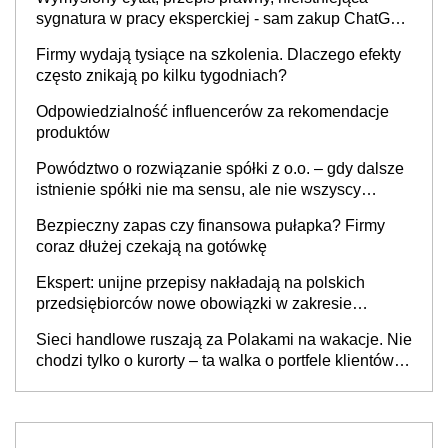
sygnatura w pracy eksperckiej - sam zakup ChatGPT
to nie wdrożenie AI w firmie
Firmy wydają tysiące na szkolenia. Dlaczego efekty
często znikają po kilku tygodniach?
Odpowiedzialność influencerów za rekomendacje
produktów
Powództwo o rozwiązanie spółki z o.o. – gdy dalsze
istnienie spółki nie ma sensu, ale nie wszyscy
wspólnicy są tego zdania
Bezpieczny zapas czy finansowa pułapka? Firmy
coraz dłużej czekają na gotówkę
Ekspert: unijne przepisy nakładają na polskich
przedsiębiorców nowe obowiązki w zakresie
opakowań
Sieci handlowe ruszają za Polakami na wakacje. Nie
chodzi tylko o kurorty – ta walka o portfele klientów
dzieje się także tam, gdzie wielu spędzi urlop po
cichu