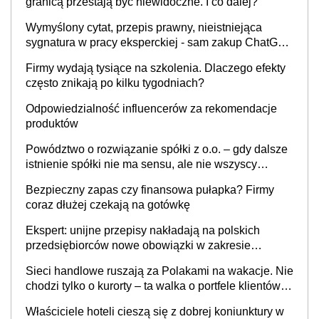
granicą przestają być niewidoczne. I co dalej?
Wymyślony cytat, przepis prawny, nieistniejąca
sygnatura w pracy eksperckiej - sam zakup ChatGPT
to nie wdrożenie AI w firmie
Firmy wydają tysiące na szkolenia. Dlaczego efekty
często znikają po kilku tygodniach?
Odpowiedzialność influencerów za rekomendacje
produktów
Powództwo o rozwiązanie spółki z o.o. – gdy dalsze
istnienie spółki nie ma sensu, ale nie wszyscy
wspólnicy są tego zdania
Bezpieczny zapas czy finansowa pułapka? Firmy
coraz dłużej czekają na gotówkę
Ekspert: unijne przepisy nakładają na polskich
przedsiębiorców nowe obowiązki w zakresie
opakowań
Sieci handlowe ruszają za Polakami na wakacje. Nie
chodzi tylko o kurorty – ta walka o portfele klientów
dzieje się także tam, gdzie wielu spędzi urlop po
Właściciele hoteli cieszą się z dobrej koniunktury w
cichu