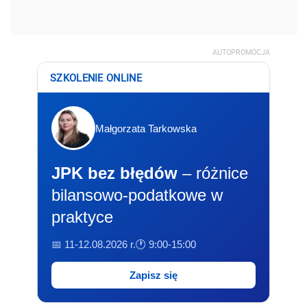
AUTOPROMOCJA
SZKOLENIE ONLINE
Małgorzata Tarkowska
JPK bez błędów
– różnice
bilansowo-podatkowe w
praktyce
📅 11-12.08.2026 r.
🕐 9:00-15:00
Zapisz się