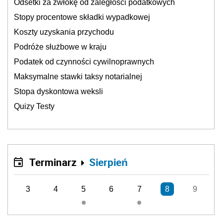
Odsetki za zwłokę od zaległości podatkowych
Stopy procentowe składki wypadkowej
Koszty uzyskania przychodu
Podróże służbowe w kraju
Podatek od czynności cywilnoprawnych
Maksymalne stawki taksy notarialnej
Stopa dyskontowa weksli
Quizy Testy
Terminarz
Sierpień
3
4
5
6
7
8
9