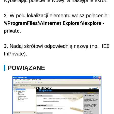
wybierając polecenie Nowy, a następnie skrót.
2.
W polu lokalizacji elementu wpisz polecenie:
%ProgramFiles%\Internet Explorer\iexplore -
private
.
3.
Nadaj skrótowi odpowiednią nazwę (np. IE8
InPrivate).
POWIĄZANE