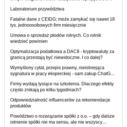
INFOR.PL]
Laboratorium przywództwa
Fatalne dane z CEIDG: może zamykać się nawet 18
tys. jednoosobowych firm miesięcznie
Umowa o sprzedaż płodów rolnych. Co rolnik
wiedzieć powinien
Optymalizacja podatkowa a DAC8 - kryptowaluty za
granicą przestają być niewidoczne. I co dalej?
Wymyślony cytat, przepis prawny, nieistniejąca
sygnatura w pracy eksperckiej - sam zakup ChatGPT
to nie wdrożenie AI w firmie
Firmy wydają tysiące na szkolenia. Dlaczego efekty
często znikają po kilku tygodniach?
Odpowiedzialność influencerów za rekomendacje
produktów
Powództwo o rozwiązanie spółki z o.o. – gdy dalsze
istnienie spółki nie ma sensu, ale nie wszyscy