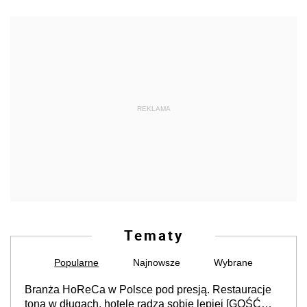
REKLAMA
Tematy
Popularne
Najnowsze
Wybrane
Branża HoReCa w Polsce pod presją. Restauracje
toną w długach, hotele radzą sobie lepiej [GOŚĆ