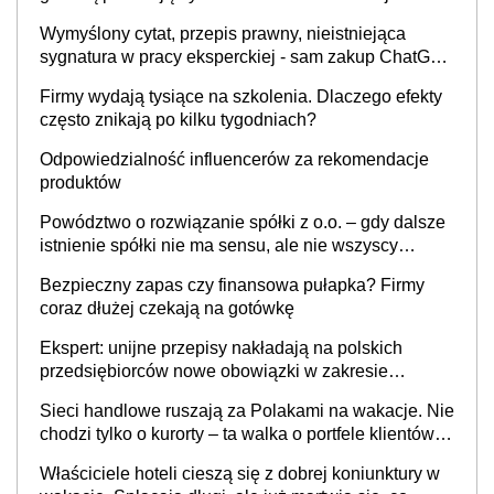
Wymyślony cytat, przepis prawny, nieistniejąca
sygnatura w pracy eksperckiej - sam zakup ChatGPT
to nie wdrożenie AI w firmie
Firmy wydają tysiące na szkolenia. Dlaczego efekty
często znikają po kilku tygodniach?
Odpowiedzialność influencerów za rekomendacje
produktów
Powództwo o rozwiązanie spółki z o.o. – gdy dalsze
istnienie spółki nie ma sensu, ale nie wszyscy
wspólnicy są tego zdania
Bezpieczny zapas czy finansowa pułapka? Firmy
coraz dłużej czekają na gotówkę
Ekspert: unijne przepisy nakładają na polskich
przedsiębiorców nowe obowiązki w zakresie
opakowań
Sieci handlowe ruszają za Polakami na wakacje. Nie
chodzi tylko o kurorty – ta walka o portfele klientów
dzieje się także tam, gdzie wielu spędzi urlop po
Właściciele hoteli cieszą się z dobrej koniunktury w
cichu