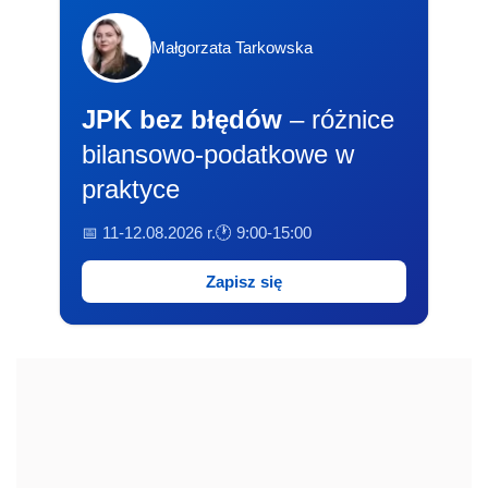
Małgorzata Tarkowska
JPK bez błędów
– różnice
bilansowo-podatkowe w
praktyce
📅 11-12.08.2026 r.
🕐 9:00-15:00
Zapisz się