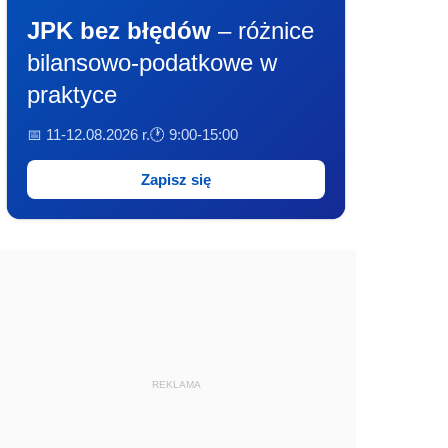
JPK bez błędów
– różnice
bilansowo-podatkowe w
praktyce
📅 11-12.08.2026 r.
🕐 9:00-15:00
Zapisz się
REKLAMA