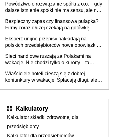
Powództwo o rozwiązanie spółki z o.o. – gdy
dalsze istnienie spółki nie ma sensu, ale nie
wszyscy wspólnicy są tego zdania
Bezpieczny zapas czy finansowa pułapka?
Firmy coraz dłużej czekają na gotówkę
Ekspert: unijne przepisy nakładają na
polskich przedsiębiorców nowe obowiązki w
zakresie opakowań
Sieci handlowe ruszają za Polakami na
wakacje. Nie chodzi tylko o kurorty – ta
walka o portfele klientów dzieje się także
Właściciele hoteli cieszą się z dobrej
tam, gdzie wielu spędzi urlop po cichu
koniunktury w wakacje. Spłacają długi, ale
już martwią się, co będzie jesienią
Kalkulatory
Kalkulator składki zdrowotnej dla
przedsiębiorcy
Kalkulator dla przedsiębiorców