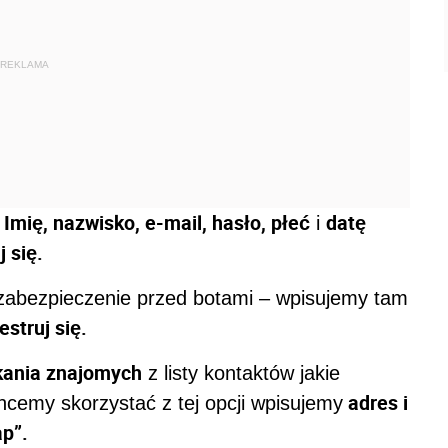
REKLAMA
Imię, nazwisko, e-mail, hasło, płeć
datę
:
i
j się.
n zabezpieczenie przed botami – wpisujemy tam
estruj się.
ania znajomych
z listy kontaktów jakie
adres i
hcemy skorzystać z tej opcji wpisujemy
ap”.