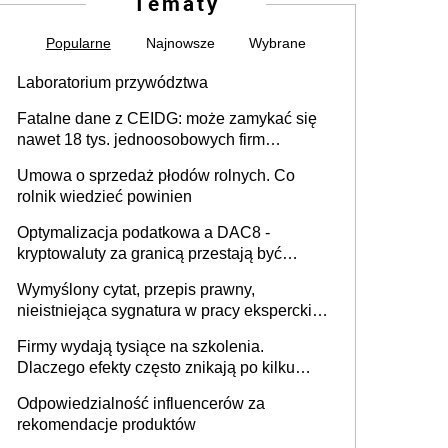
Tematy
Popularne
Najnowsze
Wybrane
Laboratorium przywództwa
Fatalne dane z CEIDG: może zamykać się
nawet 18 tys. jednoosobowych firm
miesięcznie
Umowa o sprzedaż płodów rolnych. Co
rolnik wiedzieć powinien
Optymalizacja podatkowa a DAC8 -
kryptowaluty za granicą przestają być
niewidoczne. I co dalej?
Wymyślony cytat, przepis prawny,
nieistniejąca sygnatura w pracy eksperckiej -
sam zakup ChatGPT to nie wdrożenie AI w
Firmy wydają tysiące na szkolenia.
firmie
Dlaczego efekty często znikają po kilku
tygodniach?
Odpowiedzialność influencerów za
rekomendacje produktów