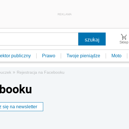
REKLAMA
Sklep
ektor publiczny
Prawo
Twoje pieniądze
Moto
»
uczek
Rejestracja na Facebooku
ebooku
 się na newsletter