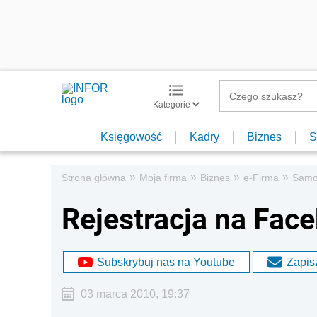
Kategorie
Księgowość
Kadry
Biznes
S
»
»
»
»
Strona główna
Moja firma
Biznes
e-Firma
Samo
Rejestracja na Fac
Subskrybuj nas na Youtube
Zapisz
03 marca 2010, 19:37