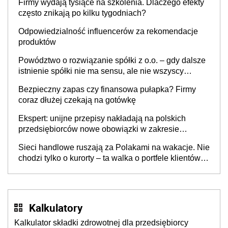
Firmy wydają tysiące na szkolenia. Dlaczego efekty
często znikają po kilku tygodniach?
Odpowiedzialność influencerów za rekomendacje
produktów
Powództwo o rozwiązanie spółki z o.o. – gdy dalsze
istnienie spółki nie ma sensu, ale nie wszyscy
wspólnicy są tego zdania
Bezpieczny zapas czy finansowa pułapka? Firmy
coraz dłużej czekają na gotówkę
Ekspert: unijne przepisy nakładają na polskich
przedsiębiorców nowe obowiązki w zakresie
opakowań
Sieci handlowe ruszają za Polakami na wakacje. Nie
chodzi tylko o kurorty – ta walka o portfele klientów
dzieje się także tam, gdzie wielu spędzi urlop po
cichu
Kalkulatory
Kalkulator składki zdrowotnej dla przedsiębiorcy