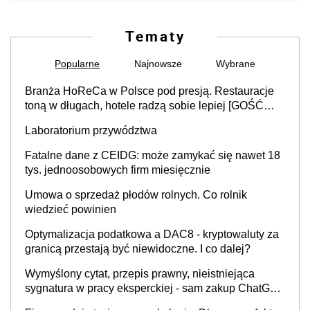
Tematy
Popularne
Najnowsze
Wybrane
Branża HoReCa w Polsce pod presją. Restauracje
toną w długach, hotele radzą sobie lepiej [GOŚĆ
INFOR.PL]
Laboratorium przywództwa
Fatalne dane z CEIDG: może zamykać się nawet 18
tys. jednoosobowych firm miesięcznie
Umowa o sprzedaż płodów rolnych. Co rolnik
wiedzieć powinien
Optymalizacja podatkowa a DAC8 - kryptowaluty za
granicą przestają być niewidoczne. I co dalej?
Wymyślony cytat, przepis prawny, nieistniejąca
sygnatura w pracy eksperckiej - sam zakup ChatGPT
to nie wdrożenie AI w firmie