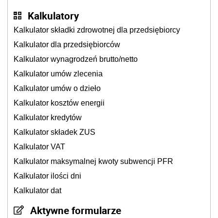
Kalkulator składek ZUS
Kalkulator VAT
Kalkulator maksymalnej kwoty subwencji PFR
Kalkulator ilości dni
Kalkulator dat
Aktywne formularze
Działalność gospodarcza
Spółki handlowe
Koszty sądowe
Kontrola zarządcza
Krajowy Rejestr Sądowy
Wskaźniki
Odsetki ustawowe i odsetki za opóźnienie
Odsetki za zwłokę od zaległości podatkowych
Stopy procentowe składki wypadkowej