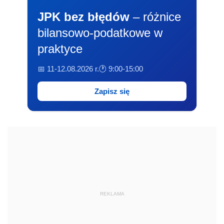
REKLAMA
Tematy
Popularne
Najnowsze
Wybrane
Laboratorium przywództwa
Fatalne dane z CEIDG: może zamykać się nawet 18
tys. jednoosobowych firm miesięcznie