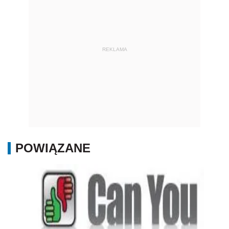
POWIĄZANE
Jak ustalić czy gra się uruchomi
AUTOPROMOCJA
Źródło:
Własne