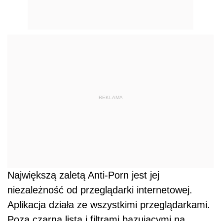
Największą zaletą Anti-Porn jest jej
niezależność od przeglądarki internetowej.
Aplikacja działa ze wszystkimi przeglądarkami.
Poza czarną listą i filtrami bazującymi na
słowach kluczowych program oferuje opcję
automatycznej aktualizacji online, dzięki której
jesteś pewien, że twoja ochrona jest aktualna.
Anti-Porn zawiera też mechanizmy
zapobiegające niepożądanej deinstalacji, więc
nawet ciekawski domownik zainteresowany
treściami dla dorosłych nie będzie mógł łatwo
pokonać programu.