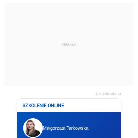
AUTOPROMOCJA
SZKOLENIE ONLINE
Małgorzata Tarkowska
JPK bez błędów
– różnice
bilansowo-podatkowe w
praktyce
📅 11-12.08.2026 r.
🕐 9:00-15:00
Zapisz się