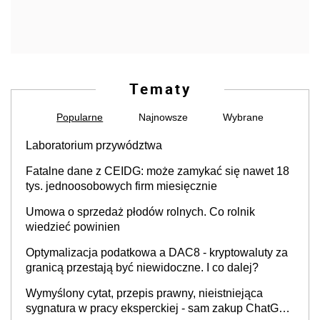
Umowa o sprzedaż płodów rolnych. Co rolnik
wiedzieć powinien
Optymalizacja podatkowa a DAC8 - kryptowaluty za
granicą przestają być niewidoczne. I co dalej?
Wymyślony cytat, przepis prawny, nieistniejąca
sygnatura w pracy eksperckiej - sam zakup ChatGPT
to nie wdrożenie AI w firmie
Firmy wydają tysiące na szkolenia. Dlaczego efekty
często znikają po kilku tygodniach?
Odpowiedzialność influencerów za rekomendacje
produktów
Powództwo o rozwiązanie spółki z o.o. – gdy dalsze
istnienie spółki nie ma sensu, ale nie wszyscy
wspólnicy są tego zdania
Bezpieczny zapas czy finansowa pułapka? Firmy
coraz dłużej czekają na gotówkę
Ekspert: unijne przepisy nakładają na polskich
przedsiębiorców nowe obowiązki w zakresie