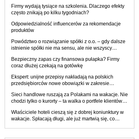
opakowań
Sieci handlowe ruszają za Polakami na wakacje. Nie
chodzi tylko o kurorty – ta walka o portfele klientów
dzieje się także tam, gdzie wielu spędzi urlop po
Właściciele hoteli cieszą się z dobrej koniunktury w
cichu
wakacje. Spłacają długi, ale już martwią się, co
będzie jesienią
Kalkulatory
Kalkulator składki zdrowotnej dla przedsiębiorcy
Kalkulator dla przedsiębiorców
Kalkulator wynagrodzeń brutto/netto
Kalkulator umów zlecenia
Kalkulator umów o dzieło
Kalkulator kosztów energii
Kalkulator kredytów