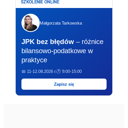
SZKOLENIE ONLINE
Małgorzata Tarkowska
JPK bez błędów
– różnice
bilansowo-podatkowe w
praktyce
📅 11-12.08.2026 r.
🕐 9:00-15:00
Zapisz się