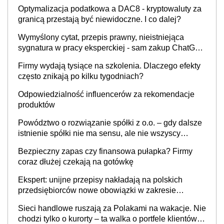
Optymalizacja podatkowa a DAC8 - kryptowaluty za
granicą przestają być niewidoczne. I co dalej?
Wymyślony cytat, przepis prawny, nieistniejąca
sygnatura w pracy eksperckiej - sam zakup ChatGPT
to nie wdrożenie AI w firmie
Firmy wydają tysiące na szkolenia. Dlaczego efekty
często znikają po kilku tygodniach?
Odpowiedzialność influencerów za rekomendacje
produktów
Powództwo o rozwiązanie spółki z o.o. – gdy dalsze
istnienie spółki nie ma sensu, ale nie wszyscy
wspólnicy są tego zdania
Bezpieczny zapas czy finansowa pułapka? Firmy
coraz dłużej czekają na gotówkę
Ekspert: unijne przepisy nakładają na polskich
przedsiębiorców nowe obowiązki w zakresie
opakowań
Sieci handlowe ruszają za Polakami na wakacje. Nie
chodzi tylko o kurorty – ta walka o portfele klientów