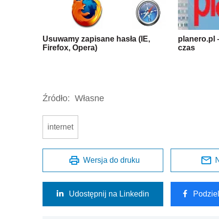
Usuwamy zapisane hasła (IE,
planero.pl
Firefox, Opera)
czas
Źródło:
Własne
internet
Wersja do druku
N
Udostępnij na Linkedin
Podzie