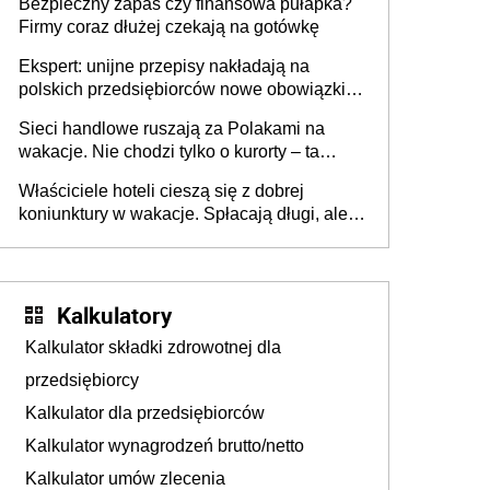
Bezpieczny zapas czy finansowa pułapka?
Firmy coraz dłużej czekają na gotówkę
Ekspert: unijne przepisy nakładają na
polskich przedsiębiorców nowe obowiązki w
zakresie opakowań
Sieci handlowe ruszają za Polakami na
wakacje. Nie chodzi tylko o kurorty – ta
walka o portfele klientów dzieje się także
Właściciele hoteli cieszą się z dobrej
tam, gdzie wielu spędzi urlop po cichu
koniunktury w wakacje. Spłacają długi, ale
już martwią się, co będzie jesienią
Kalkulatory
Kalkulator składki zdrowotnej dla
przedsiębiorcy
Kalkulator dla przedsiębiorców
Kalkulator wynagrodzeń brutto/netto
Kalkulator umów zlecenia