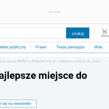
REKLAMA
Sklep
ektor publiczny
Prawo
Twoje pieniądze
Moto
»
cane strony WWW
Angielski.edu.pl - najlepsze miejsce do nauki
najlepsze miejsce do
 się na newsletter