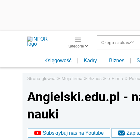
Kategorie
Księgowość
Kadry
Biznes
S
»
»
»
»
Strona główna
Moja firma
Biznes
e-Firma
Pole
Angielski.edu.pl - 
nauki
Subskrybuj nas na Youtube
Zapisz