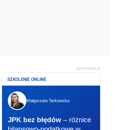
AUTOPROMOCJA
SZKOLENIE ONLINE
Małgorzata Tarkowska
JPK bez błędów
– różnice
bilansowo-podatkowe w