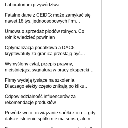
Laboratorium przywództwa
Fatalne dane z CEIDG: może zamykać się
nawet 18 tys. jednoosobowych firm
miesięcznie
Umowa o sprzedaż płodów rolnych. Co
rolnik wiedzieć powinien
Optymalizacja podatkowa a DAC8 -
kryptowaluty za granicą przestają być
niewidoczne. I co dalej?
Wymyślony cytat, przepis prawny,
nieistniejąca sygnatura w pracy eksperckiej -
sam zakup ChatGPT to nie wdrożenie AI w
Firmy wydają tysiące na szkolenia.
firmie
Dlaczego efekty często znikają po kilku
tygodniach?
Odpowiedzialność influencerów za
rekomendacje produktów
Powództwo o rozwiązanie spółki z o.o. – gdy
dalsze istnienie spółki nie ma sensu, ale nie
wszyscy wspólnicy są tego zdania