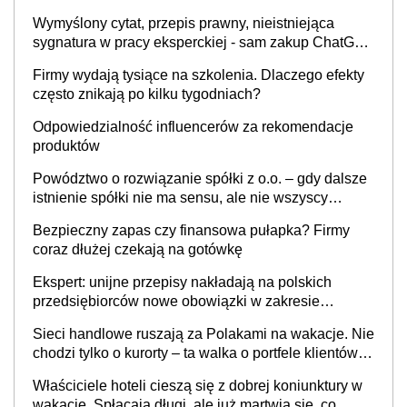
Wymyślony cytat, przepis prawny, nieistniejąca
sygnatura w pracy eksperckiej - sam zakup ChatGPT
to nie wdrożenie AI w firmie
Firmy wydają tysiące na szkolenia. Dlaczego efekty
często znikają po kilku tygodniach?
Odpowiedzialność influencerów za rekomendacje
produktów
Powództwo o rozwiązanie spółki z o.o. – gdy dalsze
istnienie spółki nie ma sensu, ale nie wszyscy
wspólnicy są tego zdania
Bezpieczny zapas czy finansowa pułapka? Firmy
coraz dłużej czekają na gotówkę
Ekspert: unijne przepisy nakładają na polskich
przedsiębiorców nowe obowiązki w zakresie
opakowań
Sieci handlowe ruszają za Polakami na wakacje. Nie
chodzi tylko o kurorty – ta walka o portfele klientów
dzieje się także tam, gdzie wielu spędzi urlop po
Właściciele hoteli cieszą się z dobrej koniunktury w
cichu
wakacje. Spłacają długi, ale już martwią się, co