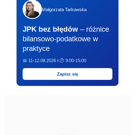
Małgorzata Tarkowska
JPK bez błędów
– różnice
bilansowo-podatkowe w
praktyce
📅 11-12.08.2026 r.
🕐 9:00-15:00
Zapisz się