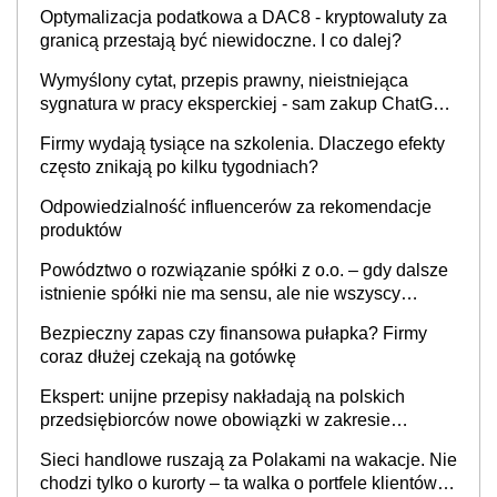
Optymalizacja podatkowa a DAC8 - kryptowaluty za
granicą przestają być niewidoczne. I co dalej?
Wymyślony cytat, przepis prawny, nieistniejąca
sygnatura w pracy eksperckiej - sam zakup ChatGPT
to nie wdrożenie AI w firmie
Firmy wydają tysiące na szkolenia. Dlaczego efekty
często znikają po kilku tygodniach?
Odpowiedzialność influencerów za rekomendacje
produktów
Powództwo o rozwiązanie spółki z o.o. – gdy dalsze
istnienie spółki nie ma sensu, ale nie wszyscy
wspólnicy są tego zdania
Bezpieczny zapas czy finansowa pułapka? Firmy
coraz dłużej czekają na gotówkę
Ekspert: unijne przepisy nakładają na polskich
przedsiębiorców nowe obowiązki w zakresie
opakowań
Sieci handlowe ruszają za Polakami na wakacje. Nie
chodzi tylko o kurorty – ta walka o portfele klientów