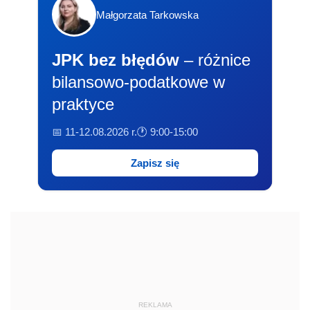
Małgorzata Tarkowska
JPK bez błędów
– różnice
bilansowo-podatkowe w
praktyce
📅 11-12.08.2026 r.
🕐 9:00-15:00
Zapisz się
REKLAMA