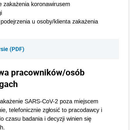
e zakażenia koronawirusem
i
odejrzenia u osoby/klienta zakażenia
ysie (PDF)
twa pracowników/osób
rgach
a zakażenie SARS-CoV-2 poza miejscem
e, telefonicznie zgłosić to pracodawcy i
o czasu badania i decyzji winien się
h.