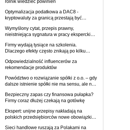
rolnik wiedzieć powinien
Optymalizacja podatkowa a DAC8 -
kryptowaluty za granicą przestają być
niewidoczne. I co dalej?
Wymyślony cytat, przepis prawny,
nieistniejąca sygnatura w pracy eksperckiej -
sam zakup ChatGPT to nie wdrożenie AI w
Firmy wydają tysiące na szkolenia.
firmie
Dlaczego efekty często znikają po kilku
tygodniach?
Odpowiedzialność influencerów za
rekomendacje produktów
Powództwo o rozwiązanie spółki z o.o. – gdy
dalsze istnienie spółki nie ma sensu, ale nie
wszyscy wspólnicy są tego zdania
Bezpieczny zapas czy finansowa pułapka?
Firmy coraz dłużej czekają na gotówkę
Ekspert: unijne przepisy nakładają na
polskich przedsiębiorców nowe obowiązki w
zakresie opakowań
Sieci handlowe ruszają za Polakami na