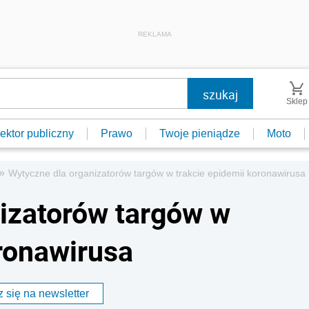
REKLAMA
Sklep
ektor publiczny
Prawo
Twoje pieniądze
Moto
»
Wytyczne dla organizatorów targów w trakcie epidemii koronawirusa
izatorów targów w
oronawirusa
 się na newsletter