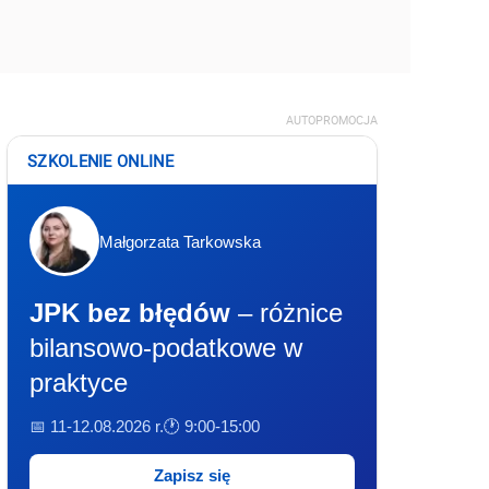
AUTOPROMOCJA
SZKOLENIE ONLINE
Małgorzata Tarkowska
JPK bez błędów
– różnice
bilansowo-podatkowe w
praktyce
📅 11-12.08.2026 r.
🕐 9:00-15:00
Zapisz się