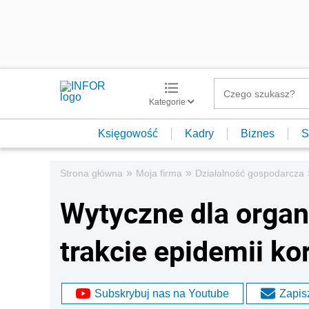
Kategorie
Księgowość
Kadry
Biznes
S
»
»
Strona główna
Moja firma
Działalność gospodarcza
Wytyczne dla organ
trakcie epidemii k
Subskrybuj nas na Youtube
Zapisz