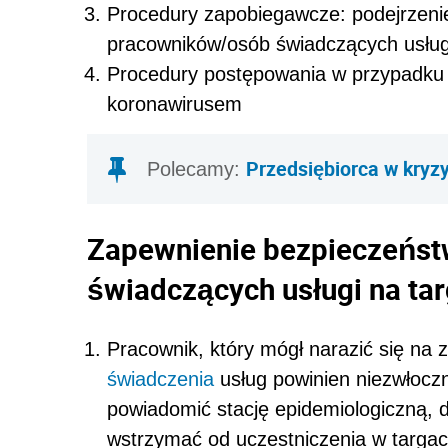
Procedury zapobiegawcze: podejrzeni
pracowników/osób świadczących usług
Procedury postępowania w przypadku p
koronawirusem
Przedsiębiorca w kryz
Polecamy:
Zapewnienie bezpieczeńs
świadczących usługi na ta
Pracownik, który mógł narazić się n
świadczenia
usług powinien niezwłoczni
powiadomić stację epidemiologiczną, d
wstrzymać od uczestniczenia w targac