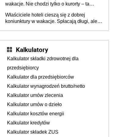
wakacje. Nie chodzi tylko o kurorty – ta
walka o portfele klientów dzieje się także
Właściciele hoteli cieszą się z dobrej
tam, gdzie wielu spędzi urlop po cichu
koniunktury w wakacje. Spłacają długi, ale
już martwią się, co będzie jesienią
Kalkulatory
Kalkulator składki zdrowotnej dla
przedsiębiorcy
Kalkulator dla przedsiębiorców
Kalkulator wynagrodzeń brutto/netto
Kalkulator umów zlecenia
Kalkulator umów o dzieło
Kalkulator kosztów energii
Kalkulator kredytów
Kalkulator składek ZUS