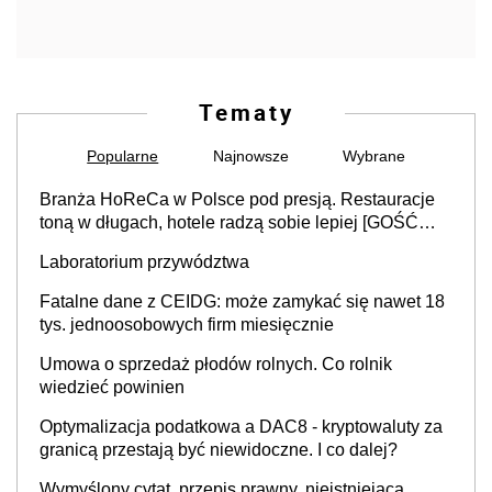
Tematy
Popularne
Najnowsze
Wybrane
Branża HoReCa w Polsce pod presją. Restauracje
toną w długach, hotele radzą sobie lepiej [GOŚĆ
INFOR.PL]
Laboratorium przywództwa
Fatalne dane z CEIDG: może zamykać się nawet 18
tys. jednoosobowych firm miesięcznie
Umowa o sprzedaż płodów rolnych. Co rolnik
wiedzieć powinien
Optymalizacja podatkowa a DAC8 - kryptowaluty za
granicą przestają być niewidoczne. I co dalej?
Wymyślony cytat, przepis prawny, nieistniejąca