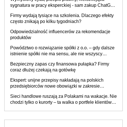
sygnatura w pracy eksperckiej - sam zakup ChatGPT
to nie wdrożenie AI w firmie
Firmy wydają tysiące na szkolenia. Dlaczego efekty
często znikają po kilku tygodniach?
Odpowiedzialność influencerów za rekomendacje
produktów
Powództwo o rozwiązanie spółki z o.o. – gdy dalsze
istnienie spółki nie ma sensu, ale nie wszyscy
wspólnicy są tego zdania
Bezpieczny zapas czy finansowa pułapka? Firmy
coraz dłużej czekają na gotówkę
Ekspert: unijne przepisy nakładają na polskich
przedsiębiorców nowe obowiązki w zakresie
opakowań
Sieci handlowe ruszają za Polakami na wakacje. Nie
chodzi tylko o kurorty – ta walka o portfele klientów
dzieje się także tam, gdzie wielu spędzi urlop po
cichu