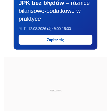
JPK bez błędów
– różnice
bilansowo-podatkowe w
praktyce
📅 11-12.08.2026 r.
🕐 9:00-15:00
Zapisz się
REKLAMA