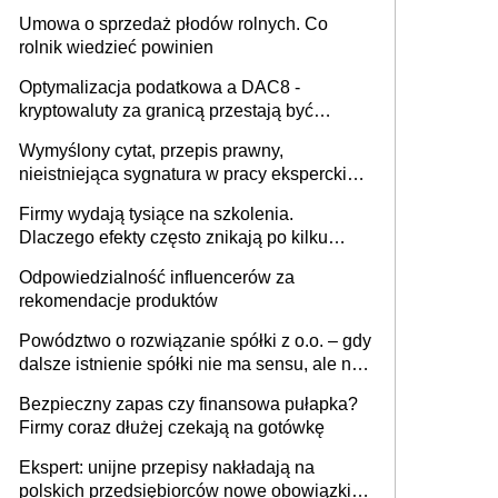
miesięcznie
Umowa o sprzedaż płodów rolnych. Co
rolnik wiedzieć powinien
Optymalizacja podatkowa a DAC8 -
kryptowaluty za granicą przestają być
niewidoczne. I co dalej?
Wymyślony cytat, przepis prawny,
nieistniejąca sygnatura w pracy eksperckiej -
sam zakup ChatGPT to nie wdrożenie AI w
Firmy wydają tysiące na szkolenia.
firmie
Dlaczego efekty często znikają po kilku
tygodniach?
Odpowiedzialność influencerów za
rekomendacje produktów
Powództwo o rozwiązanie spółki z o.o. – gdy
dalsze istnienie spółki nie ma sensu, ale nie
wszyscy wspólnicy są tego zdania
Bezpieczny zapas czy finansowa pułapka?
Firmy coraz dłużej czekają na gotówkę
Ekspert: unijne przepisy nakładają na
polskich przedsiębiorców nowe obowiązki w