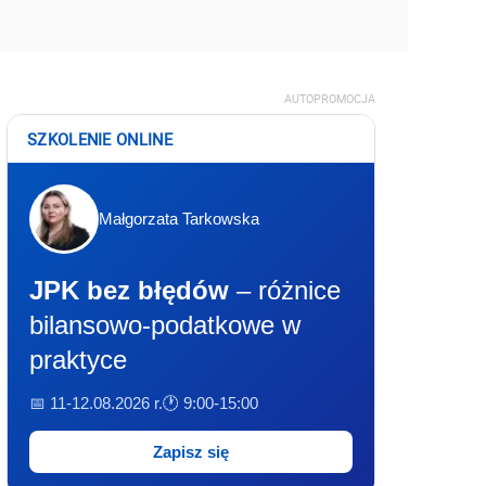
AUTOPROMOCJA
SZKOLENIE ONLINE
Małgorzata Tarkowska
JPK bez błędów
– różnice
bilansowo-podatkowe w
praktyce
📅 11-12.08.2026 r.
🕐 9:00-15:00
Zapisz się