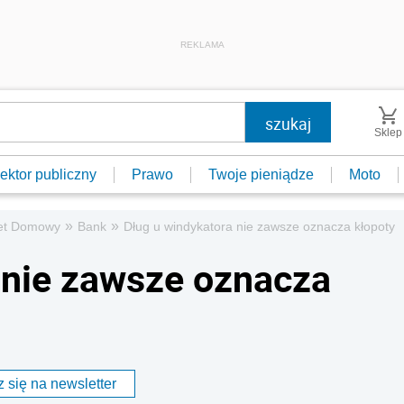
REKLAMA
Sklep
ektor publiczny
Prawo
Twoje pieniądze
Moto
»
»
et Domowy
Bank
Dług u windykatora nie zawsze oznacza kłopoty
 nie zawsze oznacza
 się na newsletter