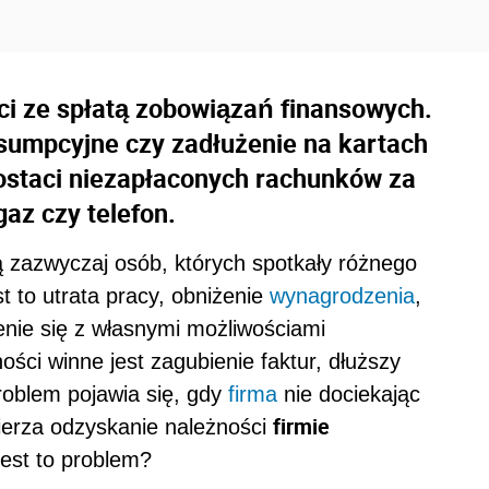
ci ze spłatą zobowiązań finansowych.
nsumpcyjne czy zadłużenie na kartach
postaci niezapłaconych rachunków za
gaz czy telefon.
ą zazwyczaj osób, których spotkały różnego
st to utrata pracy, obniżenie
wynagrodzenia
,
zenie się z własnymi możliwościami
ści winne jest zagubienie faktur, dłuższy
roblem pojawia się, gdy
firma
nie dociekając
firmie
wierza odzyskanie należności
jest to problem?