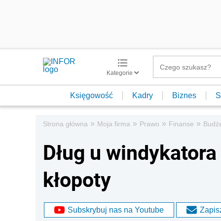
Kategorie
Księgowość
Kadry
Biznes
S
»
»
»
»
Strona główna
Moja firma
Prawo
Finanse
Budż
Dług u windykatora
kłopoty
Subskrybuj nas na Youtube
Zapisz