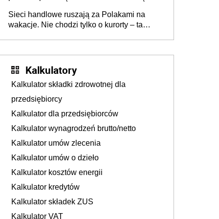
zakresie opakowań
Sieci handlowe ruszają za Polakami na
wakacje. Nie chodzi tylko o kurorty – ta
walka o portfele klientów dzieje się także
tam, gdzie wielu spędzi urlop po cichu
Kalkulatory
Kalkulator składki zdrowotnej dla
przedsiębiorcy
Kalkulator dla przedsiębiorców
Kalkulator wynagrodzeń brutto/netto
Kalkulator umów zlecenia
Kalkulator umów o dzieło
Kalkulator kosztów energii
Kalkulator kredytów
Kalkulator składek ZUS
Kalkulator VAT