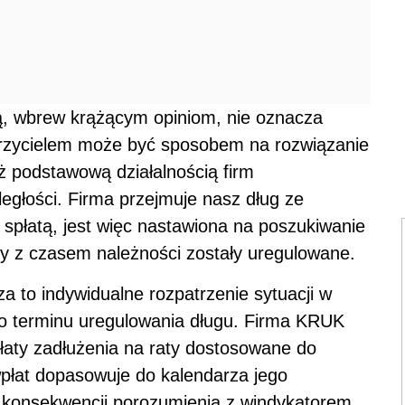
ną, wbrew krążącym opiniom, nie oznacza
rzycielem może być sposobem na rozwiązanie
ż podstawową działalnością firm
ległości. Firma przejmuje nasz dług ze
spłatą, jest więc nastawiona na poszukiwanie
by z czasem należności zostały uregulowane.
a to indywidualne rozpatrzenie sytuacji w
e do terminu uregulowania długu. Firma KRUK
płaty zadłużenia na raty dostosowane do
 wpłat dopasowuje do kalendarza jego
konsekwencji porozumienia z windykatorem,