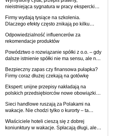
Wymyślony cytat, przepis prawny,
nieistniejąca sygnatura w pracy eksperckiej -
sam zakup ChatGPT to nie wdrożenie AI w
Firmy wydają tysiące na szkolenia.
firmie
Dlaczego efekty często znikają po kilku
tygodniach?
Odpowiedzialność influencerów za
rekomendacje produktów
Powództwo o rozwiązanie spółki z o.o. – gdy
dalsze istnienie spółki nie ma sensu, ale nie
wszyscy wspólnicy są tego zdania
Bezpieczny zapas czy finansowa pułapka?
Firmy coraz dłużej czekają na gotówkę
Ekspert: unijne przepisy nakładają na
polskich przedsiębiorców nowe obowiązki w
zakresie opakowań
Sieci handlowe ruszają za Polakami na
wakacje. Nie chodzi tylko o kurorty – ta
walka o portfele klientów dzieje się także
Właściciele hoteli cieszą się z dobrej
tam, gdzie wielu spędzi urlop po cichu
koniunktury w wakacje. Spłacają długi, ale
już martwią się, co będzie jesienią