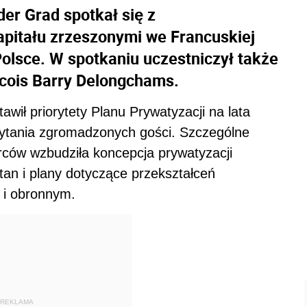
er Grad spotkał się z
apitału zrzeszonymi we Francuskiej
lsce. W spotkaniu uczestniczył także
ncois Barry Delongchams.
wił priorytety Planu Prywatyzacji na lata
pytania zgromadzonych gości. Szczególne
rców wzbudziła koncepcja prywatyzacji
an i plany dotyczące przekształceń
 i obronnym.
REKLAMA