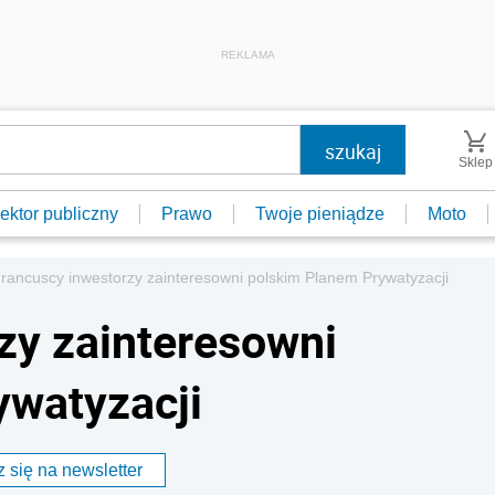
REKLAMA
Sklep
ektor publiczny
Prawo
Twoje pieniądze
Moto
rancuscy inwestorzy zainteresowni polskim Planem Prywatyzacji
zy zainteresowni
ywatyzacji
 się na newsletter