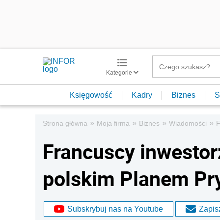
Kategorie
Księgowość
Kadry
Biznes
S
»
»
»
»
Strona główna
Moja firma
Biznes
Wiadomości
F
Francuscy inwestor
polskim Planem Pr
Subskrybuj nas na Youtube
Zapisz