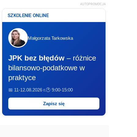
AUTOPROMOCJA
SZKOLENIE ONLINE
Małgorzata Tarkowska
JPK bez błędów
– różnice
bilansowo-podatkowe w
praktyce
📅 11-12.08.2026 r.
🕐 9:00-15:00
Zapisz się