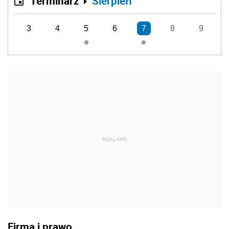
Terminarz
Sierpień
3
4
5
6
7
8
9
REKLAMA
Firma i prawo