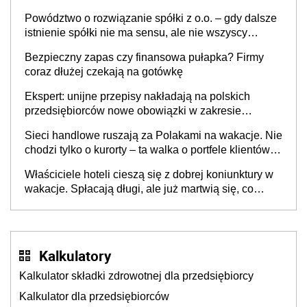
Powództwo o rozwiązanie spółki z o.o. – gdy dalsze
istnienie spółki nie ma sensu, ale nie wszyscy
wspólnicy są tego zdania
Bezpieczny zapas czy finansowa pułapka? Firmy
coraz dłużej czekają na gotówkę
Ekspert: unijne przepisy nakładają na polskich
przedsiębiorców nowe obowiązki w zakresie
opakowań
Sieci handlowe ruszają za Polakami na wakacje. Nie
chodzi tylko o kurorty – ta walka o portfele klientów
dzieje się także tam, gdzie wielu spędzi urlop po
Właściciele hoteli cieszą się z dobrej koniunktury w
cichu
wakacje. Spłacają długi, ale już martwią się, co
będzie jesienią
Kalkulatory
Kalkulator składki zdrowotnej dla przedsiębiorcy
Kalkulator dla przedsiębiorców