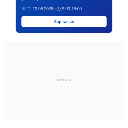
📅 11-12.08.2026 r.
🕐 9:00-15:00
Zapisz się
REKLAMA