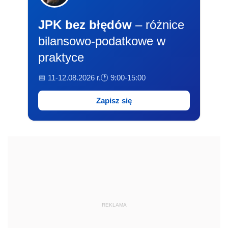
JPK bez błędów
– różnice
bilansowo-podatkowe w
praktyce
📅 11-12.08.2026 r.
🕐 9:00-15:00
Zapisz się
REKLAMA