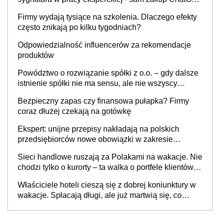
to nie wdrożenie AI w firmie
Firmy wydają tysiące na szkolenia. Dlaczego efekty
często znikają po kilku tygodniach?
Odpowiedzialność influencerów za rekomendacje
produktów
Powództwo o rozwiązanie spółki z o.o. – gdy dalsze
istnienie spółki nie ma sensu, ale nie wszyscy
wspólnicy są tego zdania
Bezpieczny zapas czy finansowa pułapka? Firmy
coraz dłużej czekają na gotówkę
Ekspert: unijne przepisy nakładają na polskich
przedsiębiorców nowe obowiązki w zakresie
opakowań
Sieci handlowe ruszają za Polakami na wakacje. Nie
chodzi tylko o kurorty – ta walka o portfele klientów
dzieje się także tam, gdzie wielu spędzi urlop po
Właściciele hoteli cieszą się z dobrej koniunktury w
cichu
wakacje. Spłacają długi, ale już martwią się, co
będzie jesienią