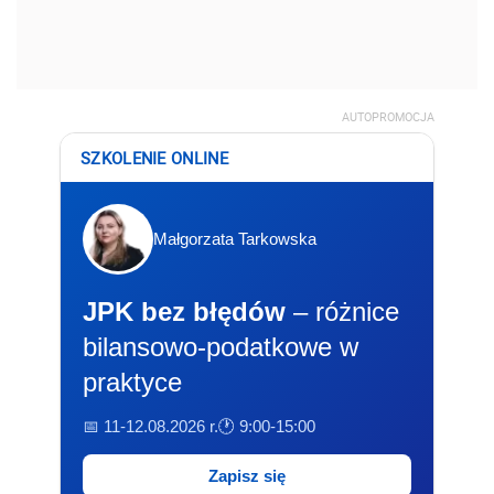
AUTOPROMOCJA
SZKOLENIE ONLINE
Małgorzata Tarkowska
JPK bez błędów
– różnice
bilansowo-podatkowe w
praktyce
📅 11-12.08.2026 r.
🕐 9:00-15:00
Zapisz się