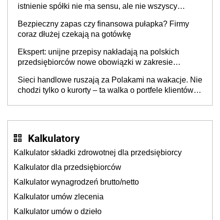
istnienie spółki nie ma sensu, ale nie wszyscy
wspólnicy są tego zdania
Bezpieczny zapas czy finansowa pułapka? Firmy
coraz dłużej czekają na gotówkę
Ekspert: unijne przepisy nakładają na polskich
przedsiębiorców nowe obowiązki w zakresie
opakowań
Sieci handlowe ruszają za Polakami na wakacje. Nie
chodzi tylko o kurorty – ta walka o portfele klientów
dzieje się także tam, gdzie wielu spędzi urlop po
cichu
Kalkulatory
Kalkulator składki zdrowotnej dla przedsiębiorcy
Kalkulator dla przedsiębiorców
Kalkulator wynagrodzeń brutto/netto
Kalkulator umów zlecenia
Kalkulator umów o dzieło