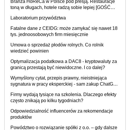
Branża HoReCa w Polsce pod presją. Restauracje
toną w długach, hotele radzą sobie lepiej [GOŚĆ
INFOR.PL]
Laboratorium przywództwa
Fatalne dane z CEIDG: może zamykać się nawet 18
tys. jednoosobowych firm miesięcznie
Umowa o sprzedaż płodów rolnych. Co rolnik
wiedzieć powinien
Optymalizacja podatkowa a DAC8 - kryptowaluty za
granicą przestają być niewidoczne. I co dalej?
Wymyślony cytat, przepis prawny, nieistniejąca
sygnatura w pracy eksperckiej - sam zakup ChatGPT
to nie wdrożenie AI w firmie
Firmy wydają tysiące na szkolenia. Dlaczego efekty
często znikają po kilku tygodniach?
Odpowiedzialność influencerów za rekomendacje
produktów
Powództwo o rozwiązanie spółki z o.o. – gdy dalsze