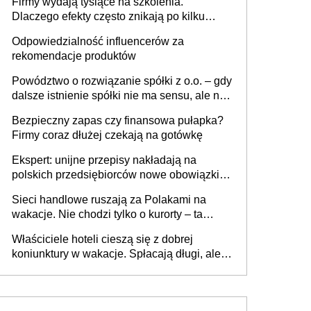
Firmy wydają tysiące na szkolenia.
firmie
Dlaczego efekty często znikają po kilku
tygodniach?
Odpowiedzialność influencerów za
rekomendacje produktów
Powództwo o rozwiązanie spółki z o.o. – gdy
dalsze istnienie spółki nie ma sensu, ale nie
wszyscy wspólnicy są tego zdania
Bezpieczny zapas czy finansowa pułapka?
Firmy coraz dłużej czekają na gotówkę
Ekspert: unijne przepisy nakładają na
polskich przedsiębiorców nowe obowiązki w
zakresie opakowań
Sieci handlowe ruszają za Polakami na
wakacje. Nie chodzi tylko o kurorty – ta
walka o portfele klientów dzieje się także
Właściciele hoteli cieszą się z dobrej
tam, gdzie wielu spędzi urlop po cichu
koniunktury w wakacje. Spłacają długi, ale
już martwią się, co będzie jesienią