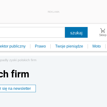
REKLAMA
Sklep
ektor publiczny
Prawo
Twoje pieniądze
Moto
padły zyski polskich firm
ch firm
 się na newsletter