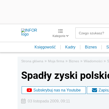
Kategorie
Księgowość
Kadry
Biznes
S
»
»
»
»
Strona główna
Moja firma
Biznes
Wiadomości
S
Spadły zyski polski
Subskrybuj nas na Youtube
Zapisz
03 listopada 2009, 09:11