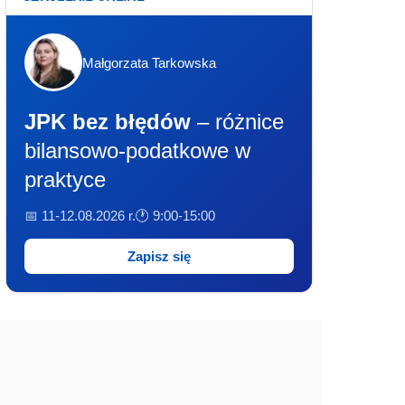
Małgorzata Tarkowska
JPK bez błędów
– różnice
bilansowo-podatkowe w
praktyce
📅 11-12.08.2026 r.
🕐 9:00-15:00
Zapisz się