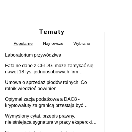
Tematy
Popularne
Najnowsze
Wybrane
Laboratorium przywództwa
Fatalne dane z CEIDG: może zamykać się
nawet 18 tys. jednoosobowych firm
miesięcznie
Umowa o sprzedaż płodów rolnych. Co
rolnik wiedzieć powinien
Optymalizacja podatkowa a DAC8 -
kryptowaluty za granicą przestają być
niewidoczne. I co dalej?
Wymyślony cytat, przepis prawny,
nieistniejąca sygnatura w pracy eksperckiej -
sam zakup ChatGPT to nie wdrożenie AI w