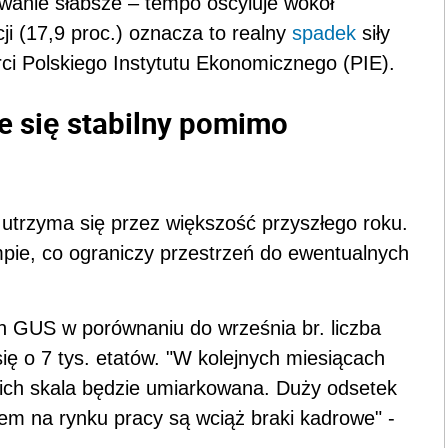
wanie słabsze – tempo oscyluje wokół
ji (17,9 proc.) oznacza to realny
spadek
siły
ci Polskiego Instytutu Ekonomicznego (PIE).
e się stabilny pomimo
utrzyma się przez większość przyszłego roku.
mpie, co ograniczy przestrzeń do ewentualnych
ch GUS w porównaniu do września br. liczba
ię o 7 tys. etatów. "W kolejnych miesiącach
ich skala będzie umiarkowana. Duży odsetek
mem na rynku pracy są wciąż braki kadrowe" -