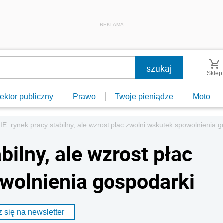
REKLAMA
Sklep
ektor publiczny
Prawo
Twoje pieniądze
Moto
IE: rynek pracy stabilny, ale wzrost płac zwolni wskutek spowolnienia 
bilny, ale wzrost płac
wolnienia gospodarki
 się na newsletter