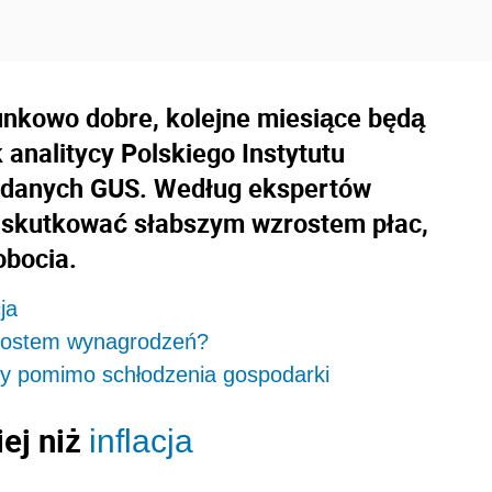
unkowo dobre, kolejne miesiące będą
 analitycy Polskiego Instytutu
 danych GUS. Według ekspertów
 skutkować słabszym wzrostem płac,
obocia.
ja
wzrostem wynagrodzeń?
lny pomimo schłodzenia gospodarki
ej niż
inflacja