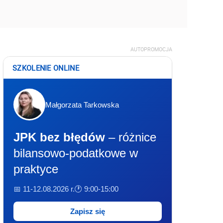
AUTOPROMOCJA
SZKOLENIE ONLINE
Małgorzata Tarkowska
JPK bez błędów
– różnice
bilansowo-podatkowe w
praktyce
📅 11-12.08.2026 r.
🕐 9:00-15:00
Zapisz się