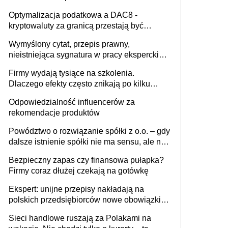
Optymalizacja podatkowa a DAC8 -
kryptowaluty za granicą przestają być
niewidoczne. I co dalej?
Wymyślony cytat, przepis prawny,
nieistniejąca sygnatura w pracy eksperckiej -
sam zakup ChatGPT to nie wdrożenie AI w
Firmy wydają tysiące na szkolenia.
firmie
Dlaczego efekty często znikają po kilku
tygodniach?
Odpowiedzialność influencerów za
rekomendacje produktów
Powództwo o rozwiązanie spółki z o.o. – gdy
dalsze istnienie spółki nie ma sensu, ale nie
wszyscy wspólnicy są tego zdania
Bezpieczny zapas czy finansowa pułapka?
Firmy coraz dłużej czekają na gotówkę
Ekspert: unijne przepisy nakładają na
polskich przedsiębiorców nowe obowiązki w
zakresie opakowań
Sieci handlowe ruszają za Polakami na