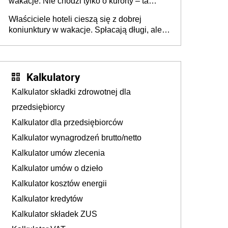
wakacje. Nie chodzi tylko o kurorty – ta
walka o portfele klientów dzieje się także
Właściciele hoteli cieszą się z dobrej
tam, gdzie wielu spędzi urlop po cichu
koniunktury w wakacje. Spłacają długi, ale
już martwią się, co będzie jesienią
Kalkulatory
Kalkulator składki zdrowotnej dla
przedsiębiorcy
Kalkulator dla przedsiębiorców
Kalkulator wynagrodzeń brutto/netto
Kalkulator umów zlecenia
Kalkulator umów o dzieło
Kalkulator kosztów energii
Kalkulator kredytów
Kalkulator składek ZUS