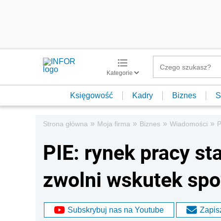
Kategorie
Księgowość
Kadry
Biznes
S
»
»
»
»
Strona główna
Moja firma
Biznes
Wiadomości
P
PIE: rynek pracy sta
zwolni wskutek spo
Subskrybuj nas na Youtube
Zapisz