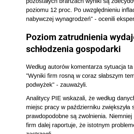
pozostałych branżach wyniki są zdecydo
poziomu 12 proc. Po uwzględnieniu inflac
nabywczej wynagrodzeń" - ocenili eksper
Poziom zatrudnienia wydaj
schłodzenia gospodarki
Według autorów komentarza sytuacja ta 
"Wyniki firm rosną w coraz słabszym te
podwyżek" - zauważyli.
Analitycy PIE wskazali, że według dany
miejsc pracy w październiku zwiększyła s
prawdopodobne są zwolnienia. Niemniej 
firm dalej raportuje, że istotnym proble
zastrzegli.