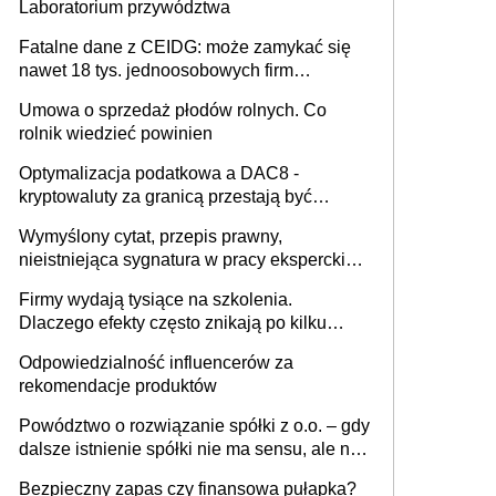
Laboratorium przywództwa
Fatalne dane z CEIDG: może zamykać się
nawet 18 tys. jednoosobowych firm
miesięcznie
Umowa o sprzedaż płodów rolnych. Co
rolnik wiedzieć powinien
Optymalizacja podatkowa a DAC8 -
kryptowaluty za granicą przestają być
niewidoczne. I co dalej?
Wymyślony cytat, przepis prawny,
nieistniejąca sygnatura w pracy eksperckiej -
sam zakup ChatGPT to nie wdrożenie AI w
Firmy wydają tysiące na szkolenia.
firmie
Dlaczego efekty często znikają po kilku
tygodniach?
Odpowiedzialność influencerów za
rekomendacje produktów
Powództwo o rozwiązanie spółki z o.o. – gdy
dalsze istnienie spółki nie ma sensu, ale nie
wszyscy wspólnicy są tego zdania
Bezpieczny zapas czy finansowa pułapka?