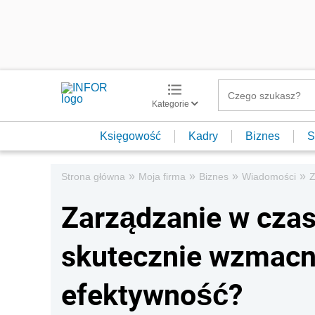
Kategorie
Księgowość
Kadry
Biznes
S
»
»
»
»
Strona główna
Moja firma
Biznes
Wiadomości
Z
Zarządzanie w czas
skutecznie wzmacn
efektywność?