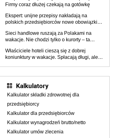
Firmy coraz dłużej czekają na gotówkę
Ekspert: unijne przepisy nakładają na
polskich przedsiębiorców nowe obowiązki w
zakresie opakowań
Sieci handlowe ruszają za Polakami na
wakacje. Nie chodzi tylko o kurorty – ta
walka o portfele klientów dzieje się także
Właściciele hoteli cieszą się z dobrej
tam, gdzie wielu spędzi urlop po cichu
koniunktury w wakacje. Spłacają długi, ale
już martwią się, co będzie jesienią
Kalkulatory
Kalkulator składki zdrowotnej dla
przedsiębiorcy
Kalkulator dla przedsiębiorców
Kalkulator wynagrodzeń brutto/netto
Kalkulator umów zlecenia