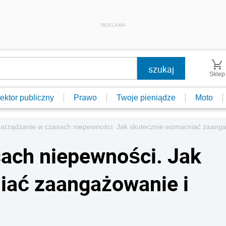
REKLAMA
Sklep
ektor publiczny
Prawo
Twoje pieniądze
Moto
arządzanie w czasach niepewności. Jak skutecznie wzmacniać zaanga
ach niepewności. Jak
iać zaangażowanie i