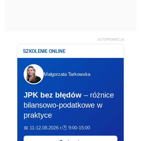
AUTOPROMOCJA
SZKOLENIE ONLINE
Małgorzata Tarkowska
JPK bez błędów
– różnice
bilansowo-podatkowe w
praktyce
📅 11-12.08.2026 r.
🕐 9:00-15:00