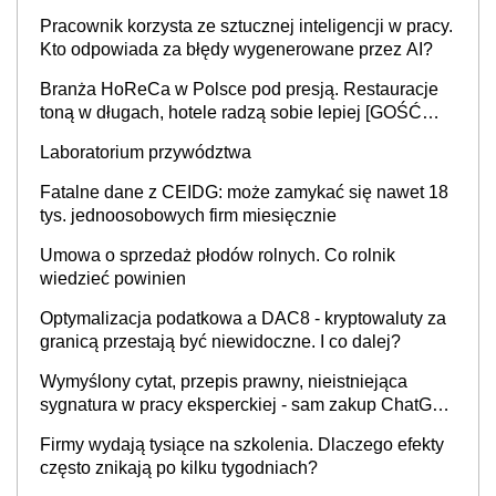
Pracownik korzysta ze sztucznej inteligencji w pracy.
Kto odpowiada za błędy wygenerowane przez AI?
Branża HoReCa w Polsce pod presją. Restauracje
toną w długach, hotele radzą sobie lepiej [GOŚĆ
INFOR.PL]
Laboratorium przywództwa
Fatalne dane z CEIDG: może zamykać się nawet 18
tys. jednoosobowych firm miesięcznie
Umowa o sprzedaż płodów rolnych. Co rolnik
wiedzieć powinien
Optymalizacja podatkowa a DAC8 - kryptowaluty za
granicą przestają być niewidoczne. I co dalej?
Wymyślony cytat, przepis prawny, nieistniejąca
sygnatura w pracy eksperckiej - sam zakup ChatGPT
to nie wdrożenie AI w firmie
Firmy wydają tysiące na szkolenia. Dlaczego efekty
często znikają po kilku tygodniach?