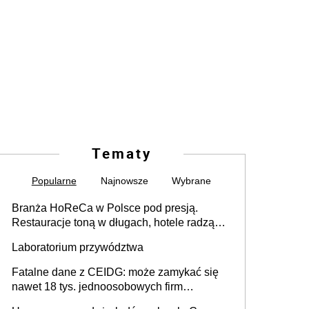
Tematy
Popularne
Najnowsze
Wybrane
Branża HoReCa w Polsce pod presją.
Restauracje toną w długach, hotele radzą
sobie lepiej [GOŚĆ INFOR.PL]
Laboratorium przywództwa
Fatalne dane z CEIDG: może zamykać się
nawet 18 tys. jednoosobowych firm
miesięcznie