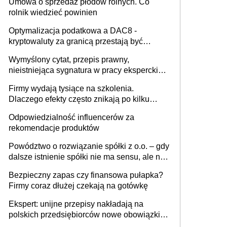
Umowa o sprzedaż płodów rolnych. Co
rolnik wiedzieć powinien
Optymalizacja podatkowa a DAC8 -
kryptowaluty za granicą przestają być
niewidoczne. I co dalej?
Wymyślony cytat, przepis prawny,
nieistniejąca sygnatura w pracy eksperckiej -
sam zakup ChatGPT to nie wdrożenie AI w
Firmy wydają tysiące na szkolenia.
firmie
Dlaczego efekty często znikają po kilku
tygodniach?
Odpowiedzialność influencerów za
rekomendacje produktów
Powództwo o rozwiązanie spółki z o.o. – gdy
dalsze istnienie spółki nie ma sensu, ale nie
wszyscy wspólnicy są tego zdania
Bezpieczny zapas czy finansowa pułapka?
Firmy coraz dłużej czekają na gotówkę
Ekspert: unijne przepisy nakładają na
polskich przedsiębiorców nowe obowiązki w
zakresie opakowań