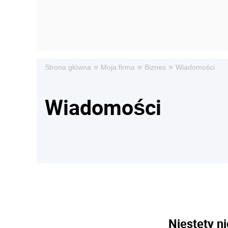
»
»
»
Strona główna
Moja firma
Biznes
Wiadomości
Wiadomości
Niestety ni