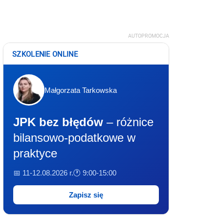
AUTOPROMOCJA
SZKOLENIE ONLINE
Małgorzata Tarkowska
JPK bez błędów
– różnice
bilansowo-podatkowe w
praktyce
📅 11-12.08.2026 r.
🕐 9:00-15:00
Zapisz się