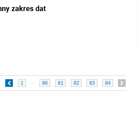
nny zakres dat
...
1
80
81
82
83
84