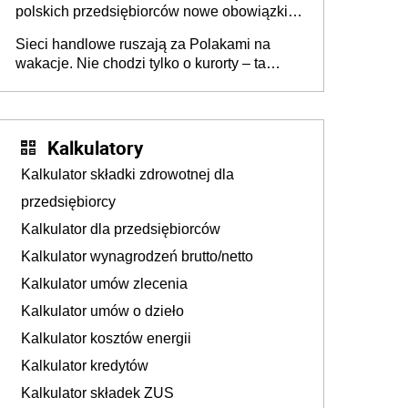
polskich przedsiębiorców nowe obowiązki w
zakresie opakowań
Sieci handlowe ruszają za Polakami na
wakacje. Nie chodzi tylko o kurorty – ta
walka o portfele klientów dzieje się także
tam, gdzie wielu spędzi urlop po cichu
Kalkulatory
Kalkulator składki zdrowotnej dla
przedsiębiorcy
Kalkulator dla przedsiębiorców
Kalkulator wynagrodzeń brutto/netto
Kalkulator umów zlecenia
Kalkulator umów o dzieło
Kalkulator kosztów energii
Kalkulator kredytów
Kalkulator składek ZUS