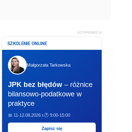
AUTOPROMOCJA
SZKOLENIE ONLINE
Małgorzata Tarkowska
JPK bez błędów
– różnice
bilansowo-podatkowe w
praktyce
📅 11-12.08.2026 r.
🕐 9:00-15:00
Zapisz się