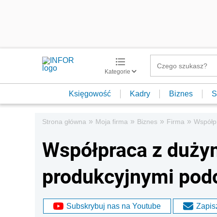
Kategorie
Księgowość
Kadry
Biznes
S
»
»
»
»
Strona główna
Moja firma
Biznes
Firma
Współp
Współpraca z duży
produkcyjnymi pod
Subskrybuj nas na Youtube
Zapisz