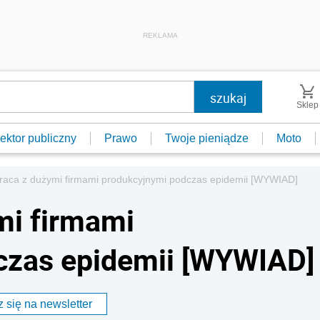
REKLAMA
Sklep
ektor publiczny
Prawo
Twoje pieniądze
Moto
raca z dużymi firmami produkcyjnymi podczas epidemii [WYWIAD]
mi firmami
czas epidemii [WYWIAD]
 się na newsletter