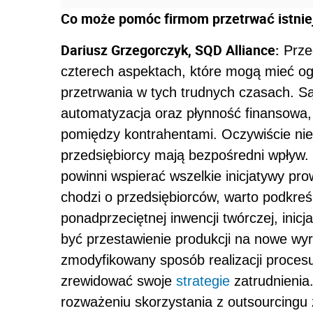
Co może pomóc firmom przetrwać istni
Dariusz Grzegorczyk, SQD Alliance:
Prze
czterech aspektach, które mogą mieć o
przetrwania w tych trudnych czasach. Są
automatyzacja oraz płynność finansowa, 
pomiędzy kontrahentami. Oczywiście ni
przedsiębiorcy mają bezpośredni wpływ
powinni wspierać wszelkie inicjatywy pr
chodzi o przedsiębiorców, warto podkreśl
ponadprzeciętnej inwencji twórczej, inic
być przestawienie produkcji na nowe wyro
zmodyfikowany sposób realizacji proces
zrewidować swoje
strategie
zatrudnienia
rozważeniu skorzystania z outsourcingu 