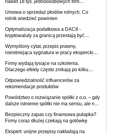
nawet 18 tys. jednoosobowych firm
miesięcznie
Umowa o sprzedaż płodów rolnych. Co
rolnik wiedzieć powinien
Optymalizacja podatkowa a DAC8 -
kryptowaluty za granicą przestają być
niewidoczne. I co dalej?
Wymyślony cytat, przepis prawny,
nieistniejąca sygnatura w pracy eksperckiej -
sam zakup ChatGPT to nie wdrożenie AI w
Firmy wydają tysiące na szkolenia.
firmie
Dlaczego efekty często znikają po kilku
tygodniach?
Odpowiedzialność influencerów za
rekomendacje produktów
Powództwo o rozwiązanie spółki z o.o. – gdy
dalsze istnienie spółki nie ma sensu, ale nie
wszyscy wspólnicy są tego zdania
Bezpieczny zapas czy finansowa pułapka?
Firmy coraz dłużej czekają na gotówkę
Ekspert: unijne przepisy nakładają na